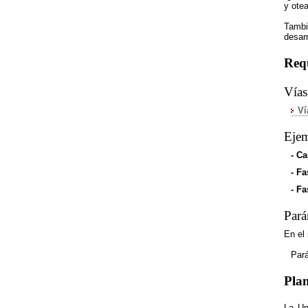
y ote
Tambi
desar
Requ
Vías
Ví
Ejem
- Ca
- Fa
- Fa
Pará
En el
Par
Plan
La Un