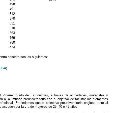
498
491
512
570
531
510
563
769
750
474
ntro adscrito son las siguientes:
EUSA
).
al Vicerrectorado de Estudiantes, a través de actividades, materiales y
n al alumnado preuniversitario con el objetivo de facilitar los elementos
fesional. Entendemos que el colectivo preuniversitario engloba tanto al
e acceden por la vía de mayores de 25, 40 o 45 años.