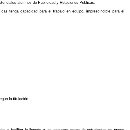
potenciales alumnos de Publicidad y Relaciones Públicas.
cas tenga capacidad para el trabajo en equipo, imprescindible para el
gún la titulación:
das a facilitar la llegada y los primeros pasos de estudiantes de nueva