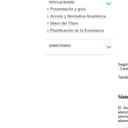
Presentación y guía
Acceso y Normativa Académica
Datos del Título
Planificación de la Enseñanza
Según
- Cen
Tambié
Sist
El Ár
atenc
preci
alumn