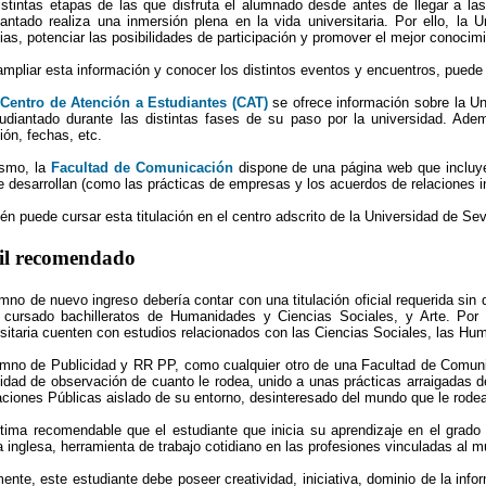
istintas etapas de las que disfruta el alumnado desde antes de llegar a l
iantado realiza una inmersión plena en la vida universitaria. Por ello, la 
ias, potenciar las posibilidades de participación y promover el mejor conocimi
ampliar esta información y conocer los distintos eventos y encuentros, puede
l
Centro de Atención a Estudiantes (CAT)
se ofrece información sobre la Un
tudiantado durante las distintas fases de su paso por la universidad. Ade
ión, fechas, etc.
smo, la
Facultad de Comunicación
dispone de una página web que incluye i
e desarrollan (como las prácticas de empresas y los acuerdos de relaciones i
n puede cursar esta titulación en el centro adscrito de la Universidad de Sev
fil recomendado
mno de nuevo ingreso debería contar con una titulación oficial requerida sin 
 cursado bachilleratos de Humanidades y Ciencias Sociales, y Arte. Por 
rsitaria cuenten con estudios relacionados con las Ciencias Sociales, las Hu
umno de Publicidad y RR PP, como cualquier otro de una Facultad de Comuni
idad de observación de cuanto le rodea, unido a unas prácticas arraigadas d
aciones Públicas aislado de su entorno, desinteresado del mundo que le rodea
tima recomendable que el estudiante que inicia su aprendizaje en el grad
a inglesa, herramienta de trabajo cotidiano en las profesiones vinculadas al 
ente, este estudiante debe poseer creatividad, iniciativa, dominio de la info