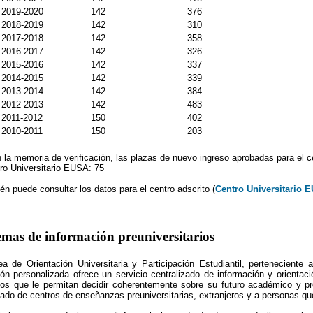
2019-2020
142
376
2018-2019
142
310
2017-2018
142
358
2016-2017
142
326
2015-2016
142
337
2014-2015
142
339
2013-2014
142
384
2012-2013
142
483
2011-2012
150
402
2010-2011
150
203
 la memoria de verificación, las plazas de nuevo ingreso aprobadas para el ce
tro Universitario EUSA: 75
n puede consultar los datos para el centro adscrito (
Centro Universitario 
emas de información preuniversitarios
ea de Orientación Universitaria y Participación Estudiantil, perteneciente 
ión personalizada ofrece un servicio centralizado de información y orientació
sos que le permitan decidir coherentemente sobre su futuro académico y pro
ado de centros de enseñanzas preuniversitarias, extranjeros y a personas qu