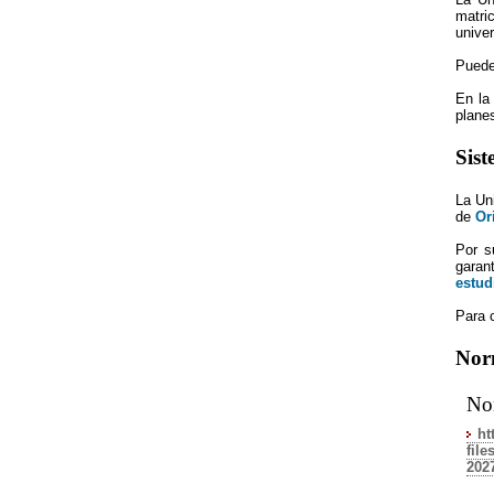
matri
univer
Puede
En la
plane
Sist
La Un
de
Or
Por s
garan
estud
Para c
Nor
Nor
ht
fil
202