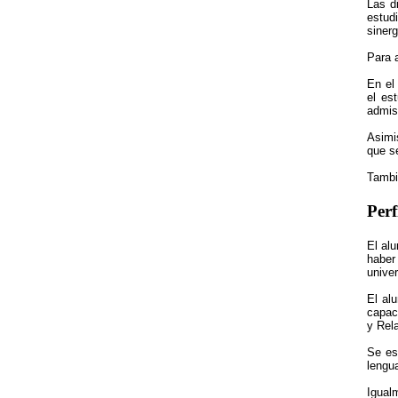
Las d
estud
sinerg
Para 
En e
el es
admis
Asimi
que s
Tambié
Per
El alu
haber
unive
El al
capac
y Rel
Se es
lengu
Igualm