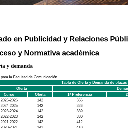
ado en Publicidad y Relaciones Públ
ceso y Normativa académica
rta y demanda
 para la Facultad de Comunicación
Tabla de Oferta y Demanda de plazas
Oferta
Dema
Curso
Oferta
1ª Preferencia
2
2025-2026
142
356
2024-2025
142
326
2023-2024
142
339
2022-2023
142
380
2021-2022
142
412
2020-2021
142
418