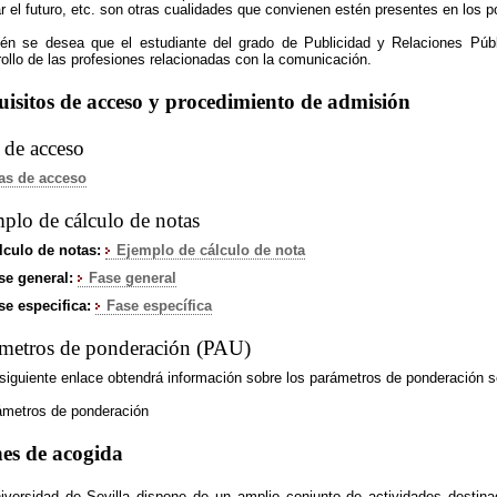
ar el futuro, etc. son otras cualidades que convienen estén presentes en los 
én se desea que el estudiante del grado de Publicidad y Relaciones Públi
rollo de las profesiones relacionadas con la comunicación.
isitos de acceso y procedimiento de admisión
 de acceso
­as de acceso
plo de cálculo de notas
lculo de notas:
Ejemplo de cálculo de nota
se general:
Fase general
se especifica:
Fase especí­fica
metros de ponderación (PAU)
 siguiente enlace obtendrá información sobre los parámetros de ponderación se
ámetros de ponderación
es de acogida
iversidad de Sevilla dispone de un amplio conjunto de actividades destina