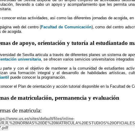
culación, llevando a cabo un apoyo y acompañamiento que les permita una r
sitaria.
 conocer estas actividades, así como las diferentes jornadas de acogida, en 
 página web del centro (
Facultad de Comunicación
), como del centro adscri
s de acogida.
emas de apoyo, orientación y tutoría al estudiantado m
iversidad de Sevilla articula a través de diferentes planes un sistema de apo
ientación universitaria
, se ofrecen varios servicios universitarios integrados
u parte y con el objetivo de mantener a la comunidad de estudiantes activa
tizan una formación integral y el desarrollo de habilidades artísticas, c
iantil
puede conocer la programación.
onocer el Plan de orientación y acción tutorial disponible en la Facultad de
mas de matriculación, permanencia y evaluación
mas de matricula:
tps://www.us.es/sites/default/files/inline-
es/R.R.%20NORMAS%20DE%20MATRICULA%20ESTUDIOS%20OFICIAL
7.pdf