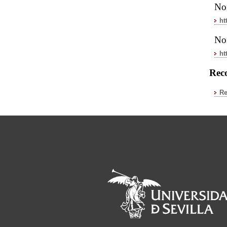
No
ht
Nor
ht
Reco
Re