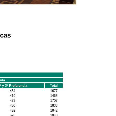
icas
nda
ª y 3ª Preferencia
Total
434
1677
419
1465
473
1707
480
1833
492
1842
578
1943