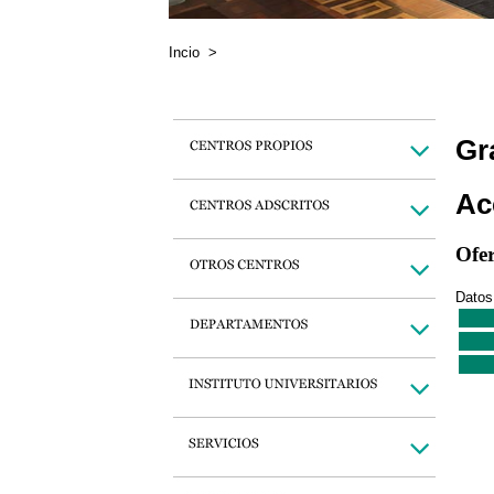
Incio
>
Gr
Ac
Ofe
Datos