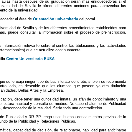
as aulas hasta después de su graduación serán más enriquecedoras si el
Universidad de Sevilla le ofrece diferentes acciones para aprovechar las
ento de la universidad.
 acceder al área de
Orientación universitaria
del portal.
iversidad de Sevilla y de los diferentes procedimientos establecidos para
más, puede consultar la información sobre el proceso de preinscripción,
nformación relevante sobre el centro, las titulaciones y las actividades
nternacionales) que se actualiza continuamente.
illa
Centro Universitario EUSA
.
que se le exija ningún tipo de bachillerato concreto, si bien se recomienda
otro lado, es deseable que los alumnos que posean ya otra titulación
manidades, Bellas Artes y la Empresa.
cación, debe tener una curiosidad innata, un afán de conocimiento y una
e lectura habitual y consulta de medios. No cabe el alumno de Publicidad
, desconocedor de la realidad. Sería toda una contradicción.
o de Publicidad y RR PP tenga unos buenos conocimientos previos de la
mundo de la Publicidad y Relaciones Públicas.
rmática, capacidad de decisión, de relacionarse, habilidad para anticiparse