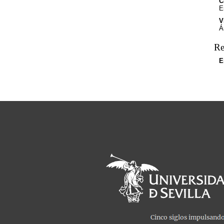
C
E
V
Á
Re
E