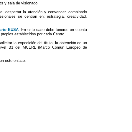
s y sala de visionado.
ra, despertar la atención y convencer, combinado
esionales se centran en: estrategia, creatividad,
tario EUSA
. En este caso debe tenerse en cuenta
 propios establecidos por cada Centro.
icitar la expedición del título, la obtención de un
al nivel B1 del MCERL (Marco Común Europeo de
on este enlace.