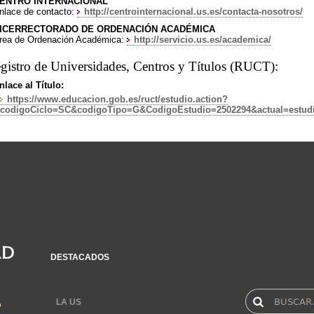
ENTRO INTERNACIONAL
nlace de contacto:
http://centrointernacional.us.es/contacta-nosotros/
ICERRECTORADO DE ORDENACIÓN ACADÉMICA
rea de Ordenación Académica:
http://servicio.us.es/academica/
gistro de Universidades, Centros y Títulos (RUCT):
nlace al Título:
https://www.educacion.gob.es/ruct/estudio.action?
codigoCiclo=SC&codigoTipo=G&CodigoEstudio=2502294&actual=estud
DESTACADOS
LA US