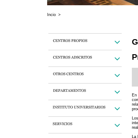
Incio
>
G
P
En 
com
rel
pro
Los
int
rea
La 