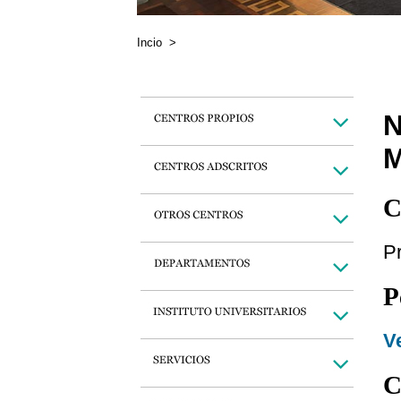
Incio
>
M
C
Pr
P
Ve
C