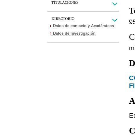
T
9
Datos de contacto y Académicos
Datos de Investigación
C
m
D
C
F
A
E
C