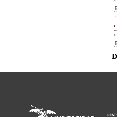
D
DEST