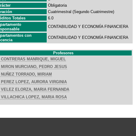
rácter
Obligatoria
ración
Cuatrimestral (Segundo Cuatrimestre)
éditos Totales
6.0
partamento
CONTABILIDAD Y ECONOMÍA FINANCIERA
sponsable
partamentos con
CONTABILIDAD Y ECONOMÍA FINANCIERA
cencia
Profesores
CONTRERAS MANRIQUE, MIGUEL
MIRON MURCIANO, PEDRO JESUS
NUÑEZ TORRADO, MIRIAM
PEREZ LOPEZ, AURORA VIRGINIA
VELEZ ELORZA, MARIA FERNANDA
VILLACHICA LOPEZ, MARIA ROSA