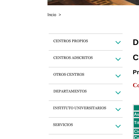
Incio
>
D
C
P
Co
As
Ti
Ci
Cu