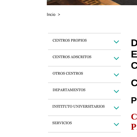
Incio
>
D
E
C
C
P
C
P