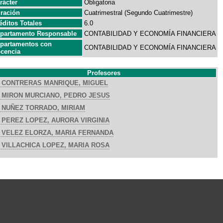
rácter
Obligatoria
ración
Cuatrimestral (Segundo Cuatrimestre)
éditos Totales
6.0
partamento Responsable
CONTABILIDAD Y ECONOMÍA FINANCIERA
partamentos con
CONTABILIDAD Y ECONOMÍA FINANCIERA
cencia
Profesores
CONTRERAS MANRIQUE, MIGUEL
MIRON MURCIANO, PEDRO JESUS
NUÑEZ TORRADO, MIRIAM
PEREZ LOPEZ, AURORA VIRGINIA
VELEZ ELORZA, MARIA FERNANDA
VILLACHICA LOPEZ, MARIA ROSA