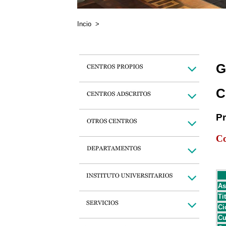
Incio
>
G
C
P
Co
As
Ti
Ci
Cu