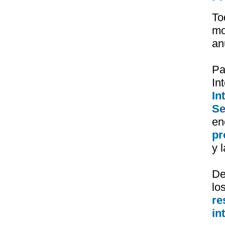
To
mo
an
Pa
I
In
Se
en
pr
y 
De
lo
r
in