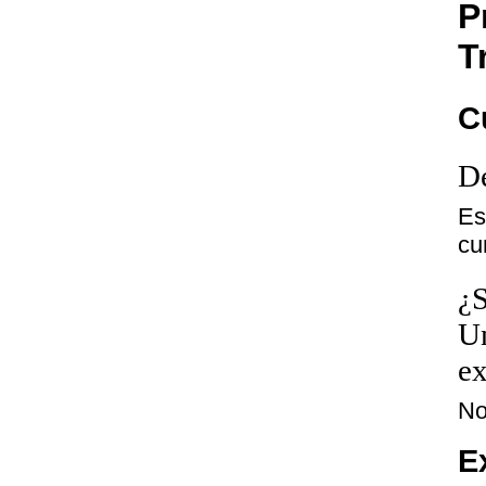
P
T
C
De
Es
cu
¿S
Un
ex
N
E