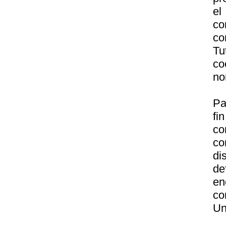
el
co
co
Tu
co
no
Pa
f
c
co
di
de
en
co
Un