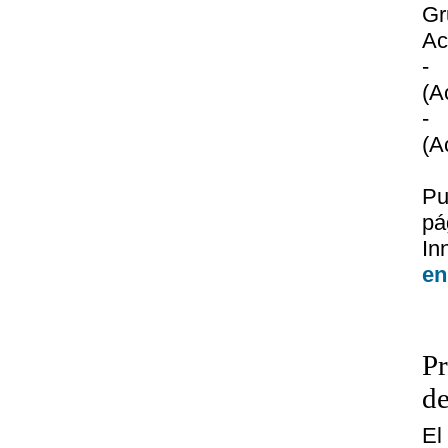
G
Ac
- 
(A
-
(A
Pu
p
In
en
Pr
de
El