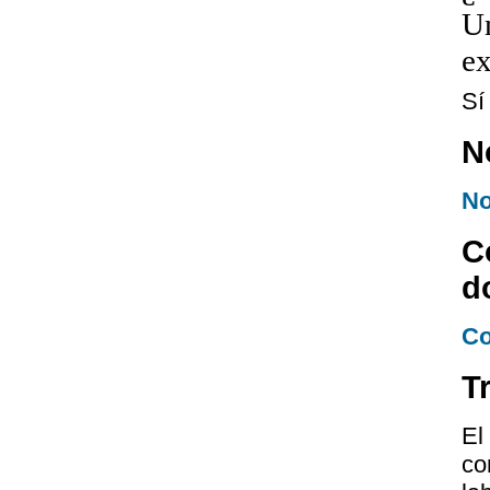
Un
ex
Sí
N
No
C
d
Co
T
E
co