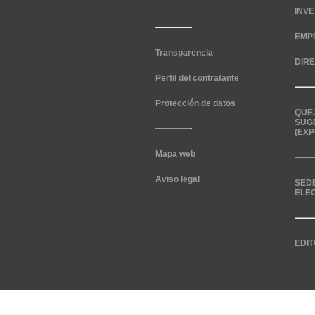
INV
EMP
Transparencia
DIR
Perfil del contratante
Protección de datos
QUE
SUG
(EXP
Mapa web
Aviso legal
SED
ELE
EDIT