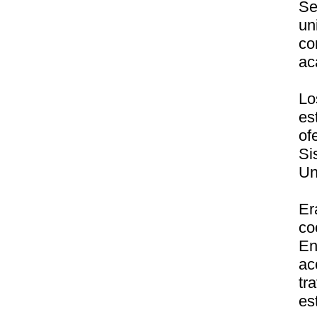
S
un
c
ac
Lo
es
of
Si
Un
Er
c
E
ac
tr
es