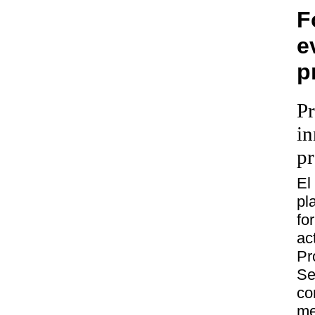
F
e
p
Pr
in
pr
El
pl
fo
ac
Pr
Se
co
me