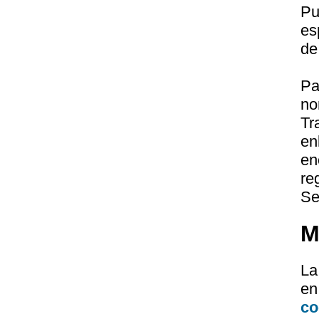
Pu
es
de
Pa
no
Tr
en
en
re
Se
M
La
e
co