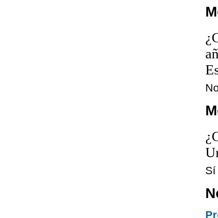
M
¿C
añ
E
N
M
¿
Un
Sí
N
Pr