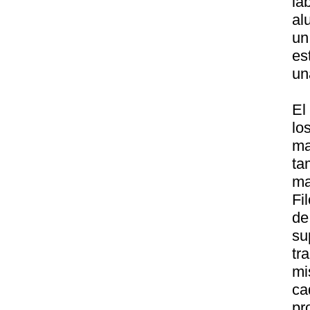
la
al
un
es
un
El
lo
ma
ta
ma
Fi
de
su
tr
mi
ca
pr