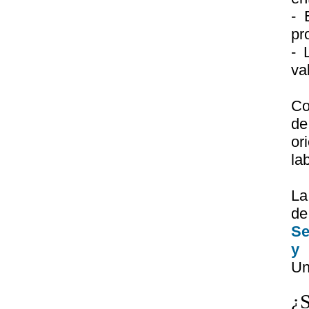
- 
pr
- 
va
Co
de
or
la
La
de
Se
y
Un
¿S