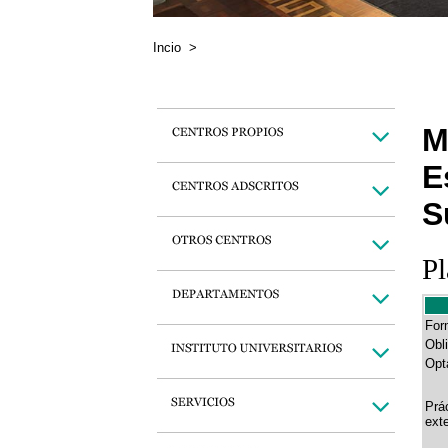
Incio
>
M
E
S
Pl
For
Obli
Opt
Prá
ext