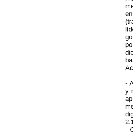
me
en
(t
lí
go
po
di
ba
Ac
- 
y 
a
me
di
2.
- 