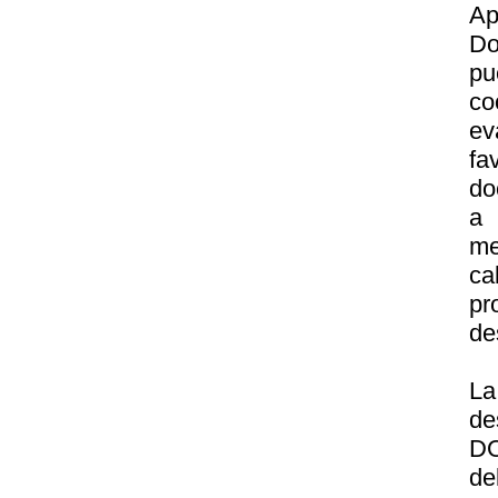
Ap
Do
p
co
ev
fa
do
a 
me
ca
pr
de
La
de
DO
d