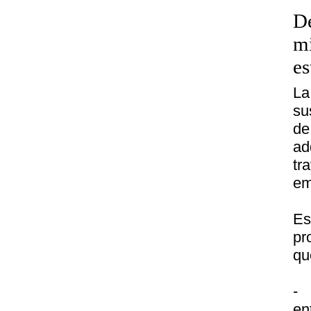
De
mi
es
La
su
de
ad
tr
em
E
pr
qu
- 
en