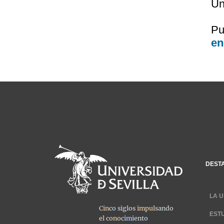
Un
Pu
en
DEST
LA U
EST