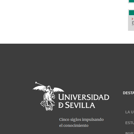
DEST
LA U
EST
INV