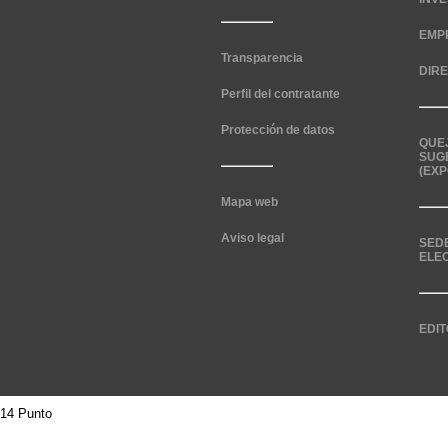
EMP
Transparencia
DIR
Perfil del contratante
Protección de datos
QUE
SUG
(EXP
Mapa web
Aviso legal
SED
ELE
EDIT
14 Punto