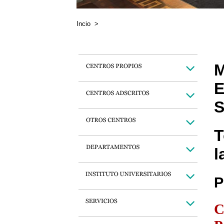
Incio
>
M
E
S
T
l
P
C