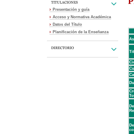
P
Presentación y guía
Acceso y Normativa Académica
Datos del Título
Planificación de la Enseñanza
As
Ti
Ci
Cu
Ca
Du
Cr
To
De
Re
De
co