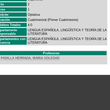
clo
2
rso
1
rácter
Optativa
ración
Cuatrimestral (Primer Cuatrimestre)
éditos Totales
4.0
partamento
LENGUA ESPAÑOLA, LINGÜÍSTICA Y TEORÍA DE LA
sponsable
LITERATURA
partamentos con
LENGUA ESPAÑOLA, LINGÜÍSTICA Y TEORÍA DE LA
cencia
LITERATURA
Profesores
PADILLA HERRADA, MARIA SOLEDAD