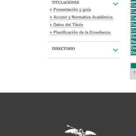
Ci
Presentación y guía
Cu
Acceso y Normativa Académica
Ca
Du
Datos del Título
Cr
Planificación de la Enseñanza
De
Re
De
Do