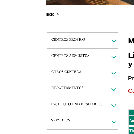
Incio
>
M
L
y
P
Co
As
Ti