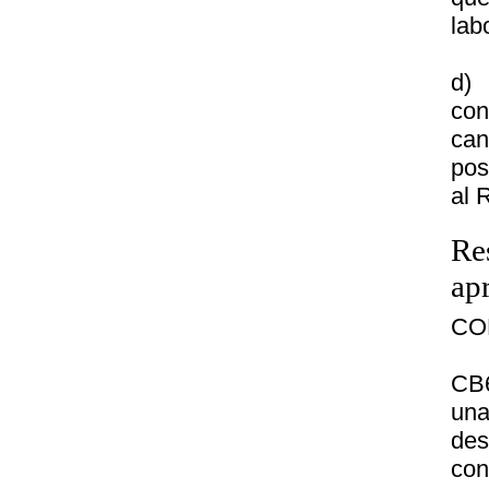
lab
d)
con
can
pos
al 
Re
ap
CO
CB6
un
des
con