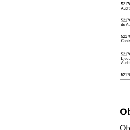
52170
Audit
5217
de Au
5217
Contr
52170
Ejecu
Audit
5217
Ob
Ob