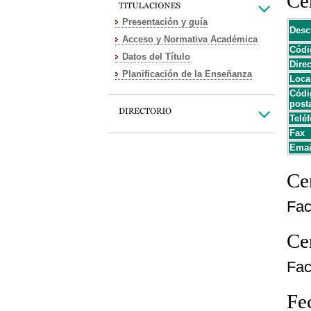
Cen
Presentación y guía
Desc
Acceso y Normativa Académica
Códi
Datos del Título
Dire
Planificación de la Enseñanza
Loca
Códi
post
Teléf
Fax
Emai
Cen
Fac
Cen
Fac
Fe