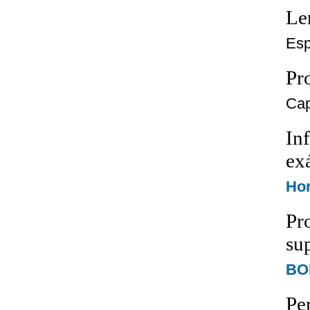
Le
Esp
Pro
Cap
In
ex
Hor
Pr
su
BOE
Pe