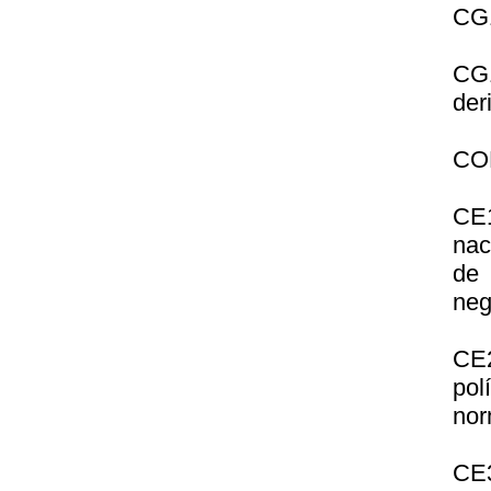
CG1
CG1
der
CO
CE
nac
de 
neg
CE2
pol
nor
CE3