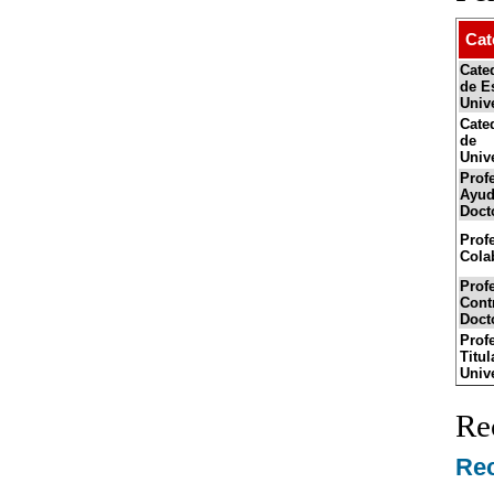
Cat
Cate
de E
Unive
Cate
de
Univ
Prof
Ayud
Doct
Prof
Cola
Prof
Cont
Doct
Prof
Titul
Univ
Re
Rec