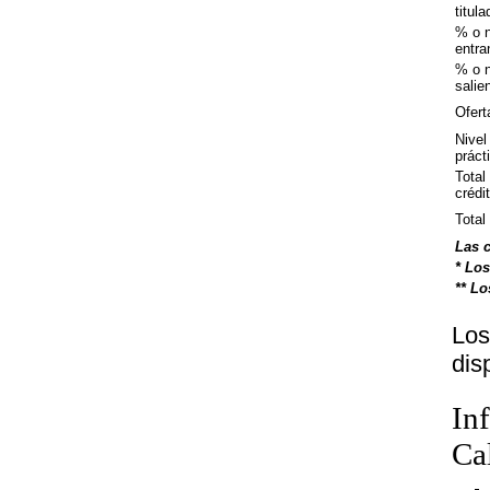
titul
% o 
entra
% o 
salie
Ofert
Nivel
práct
Total
crédi
Total
Las c
* Los
** Lo
Los
dis
In
Ca