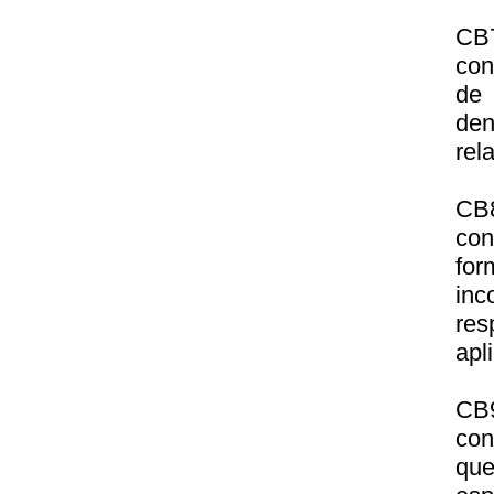
CB
con
de 
den
rel
CB8
con
for
inc
res
apl
CB
con
que