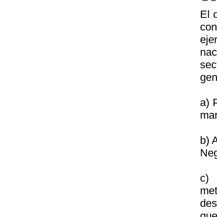
El 
con
eje
nac
sec
gen
a) 
mar
b) 
Neg
c) 
met
des
que