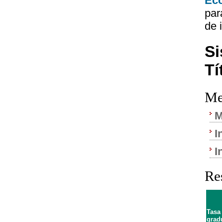
Eco
par
de 
Si
Tí
Me
M
I
I
Re
Tasa
grad