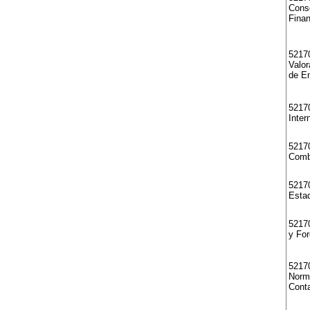
Cons
Finan
52170
Valor
de E
5217
Inter
52170
Comb
5217
Esta
5217
y Fo
5217
Norma
Conta