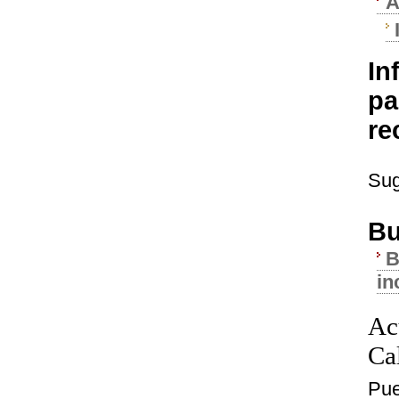
A
In
pa
re
Sug
Bu
B
in
Ac
Ca
Pue