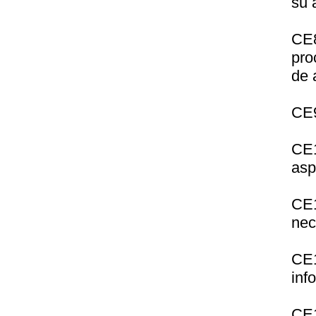
su 
CE8
pro
de 
CE9
CE1
asp
CE
nec
CE1
inf
CE