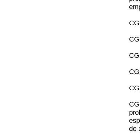
emp
CG5
CG6
CG7
CG8
CG9
CG1
pr
esp
de 