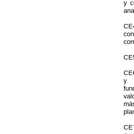
y c
ana
CE4
co
cor
CE5
CE6
y 
fun
val
más
pla
CE7