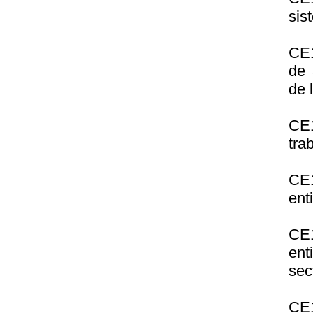
sis
CE1
de 
de 
CE1
tra
CE1
ent
CE1
ent
sec
CE1