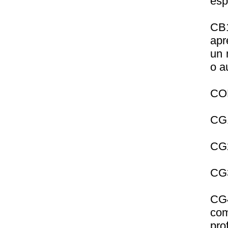
esp
CB1
apr
un 
o a
CO
CG1
CG2
CG3
CG4
co
pro