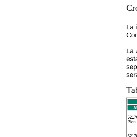
Cr
La 
Con
La 
est
sep
ser
Ta
A
5217
Plan 
52170