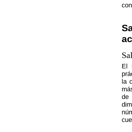
con
Sa
a
Sa
El 
prá
la 
más
de
dim
núm
cue