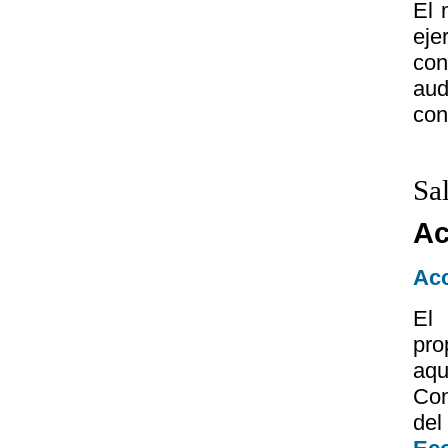
El 
eje
con
aud
con
Sa
Ac
Acc
El
pro
aqu
Con
d