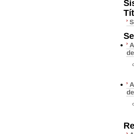
Si
Tí
Se
A
de
A
de
Re