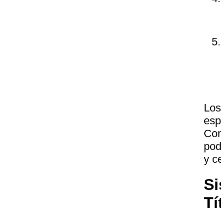
Los
esp
Com
pod
y c
Si
Tí