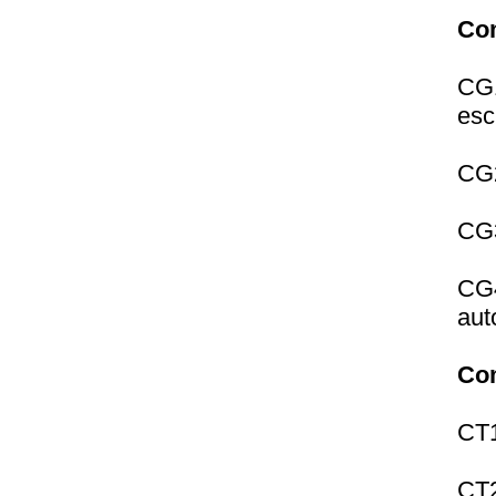
Co
CG1
esc
CG2
CG3
CG4
aut
Com
CT1
CT2