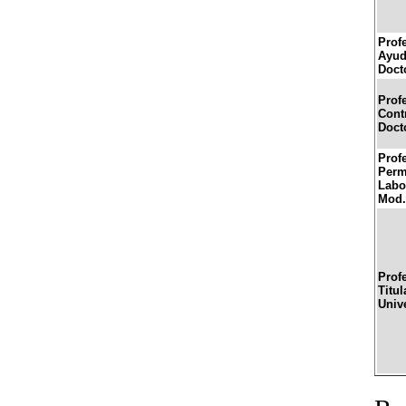
Prof
Ayud
Doct
Prof
Cont
Doct
Prof
Perm
Labor
Mod.
Prof
Titul
Univ