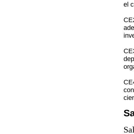
el 
CE2
ad
inv
CE
dep
org
CE4
con
cie
Sa
Sa