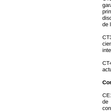
gar
pri
dis
de 
CT3
cie
int
CT
act
Com
CE1
de 
con