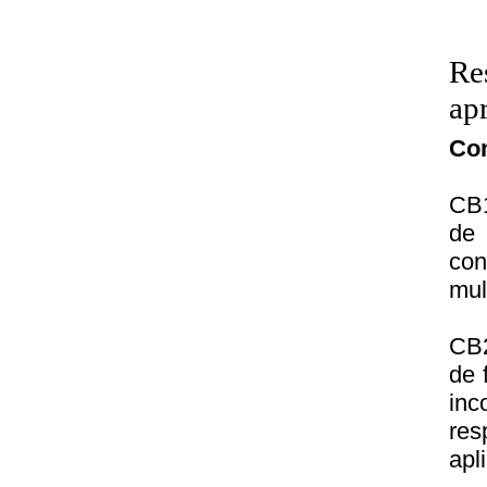
Re
ap
Co
CB1
de 
co
mul
CB2
de 
inc
res
apl