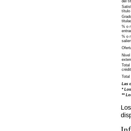
del tí
Satis
título
Grado
titul
% o 
entra
% o 
salie
Ofert
Nivel
exter
Total
crédi
Total
Las c
* Los
** Lo
Lo
dis
In