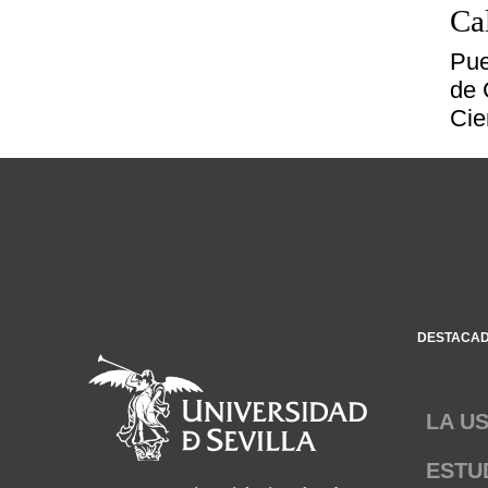
Ca
Pue
de 
Cie
DESTACA
LA U
ESTU