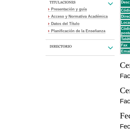
Desc
Presentación y guía
Códi
Acceso y Normativa Académica
Dire
Loca
Datos del Título
Códi
Planificación de la Enseñanza
post
Teléf
Fax
Emai
Cen
Fac
Cen
Fac
Fe
Fec