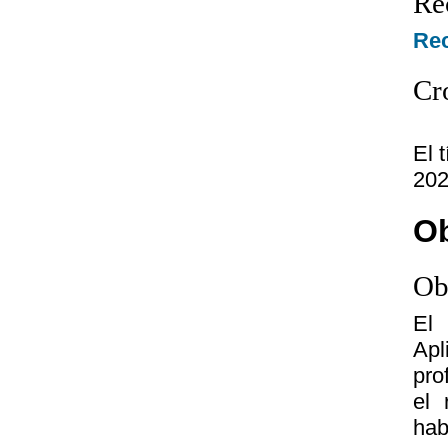
Re
Rec
Cr
El 
202
Ob
Ob
El 
Ap
pro
el 
hab