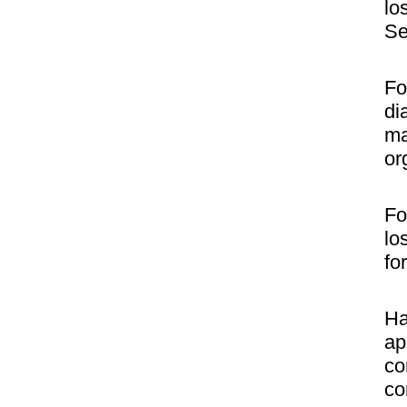
lo
Se
Fo
di
ma
or
Fo
lo
fo
Ha
ap
co
co