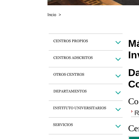
Incio
>
Má
In
Da
C
Co
R
Cen