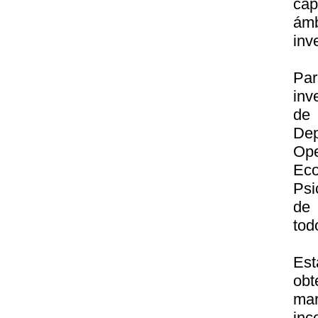
cap
ám
inv
Par
inv
de
Dep
Op
Eco
Psi
de 
tod
Est
obt
ma
in