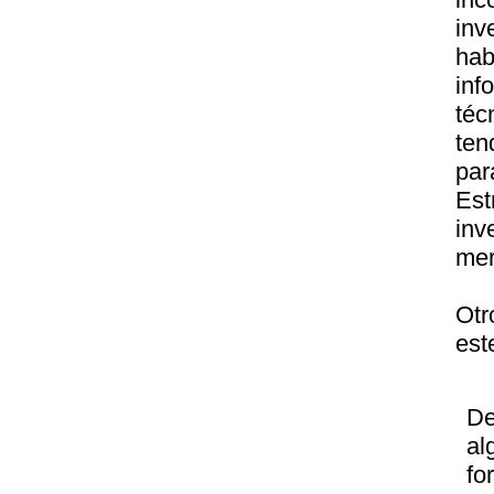
inv
hab
inf
té
ten
par
Est
inv
mer
Otr
est
De
al
fo