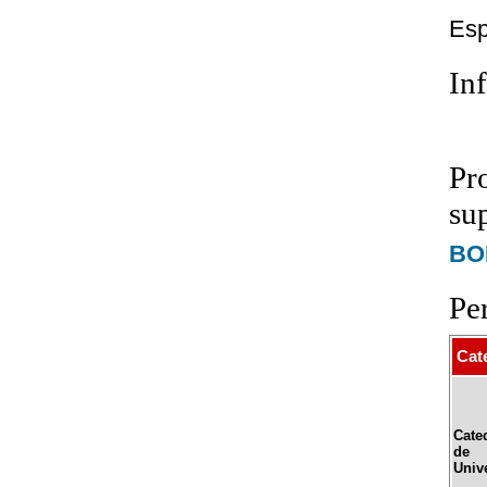
Esp
In
Pr
su
BOE
Pe
Cat
Cate
de
Univ