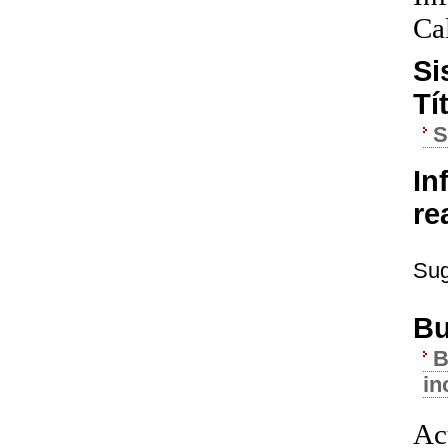
Ca
Si
Tí
In
re
Sug
Bu
B
in
Ac