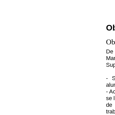
Ob
Ob
De 
Mar
Sup
- S
alu
- A
se 
de 
tra