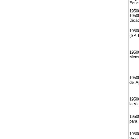
Educ
19500
1950
Didác
19500
(SP. 
19500
Mens
19500
del A
1950
la Vi
1950
para
1950
Visua