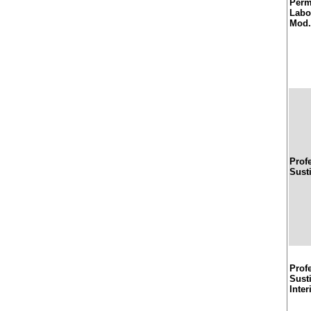
Perm
Labor
Mod.
Prof
Sust
Prof
Sust
Inter