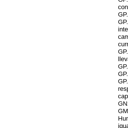
con
GP.
GP.
int
cam
cur
GP.
lle
GP.
GP.
GP.
res
cap
GN2
GM2
Hum
igu