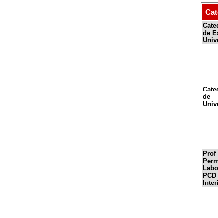
Cat
Cate
de E
Unive
Cate
de
Univ
Prof
Perm
Labo
PCD
Inter