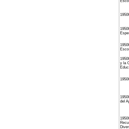
Esco
1950
19500
Espec
19500
Esco
19500
y la 
Educ
19500
19500
del A
1950
Recur
Diver