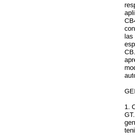
res
apl
CB
con
la
esp
CB.
apr
mod
aut
GE
1. 
GT
gen
ten