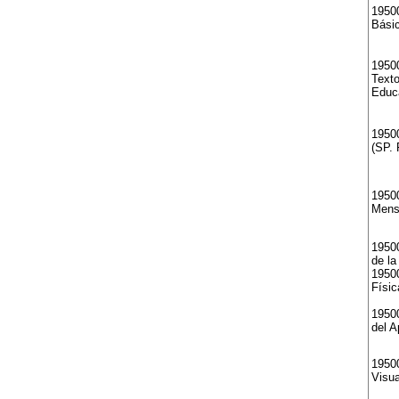
1950
Bási
19500
Texto
Educa
19500
(SP. 
19500
Mens
1950
de la
19500
Físic
19500
del A
1950
Visua