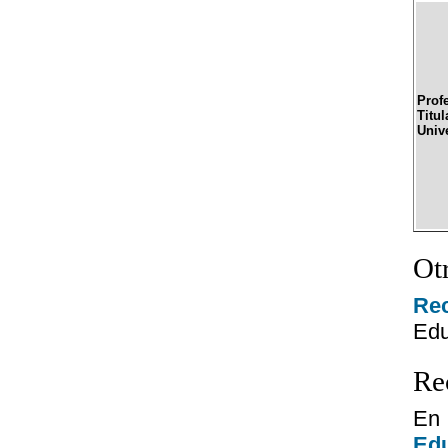
Prof
Titul
Univ
Ot
Re
Edu
Re
En 
Ed