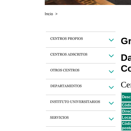
Incio
>
Gr
Da
C
Cen
Desc
Códi
Dire
Loca
Códi
post