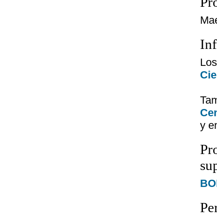
Pro
Mae
In
Lo
Cie
Tam
Cen
y e
Pr
su
BOE
Pe