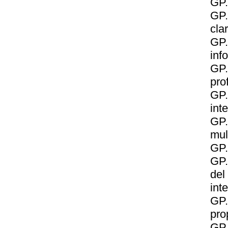
GP.
GP.
cla
GP.
inf
GP
pro
GP.
int
GP
mul
GP.
GP.
del
int
GP.
pro
GP