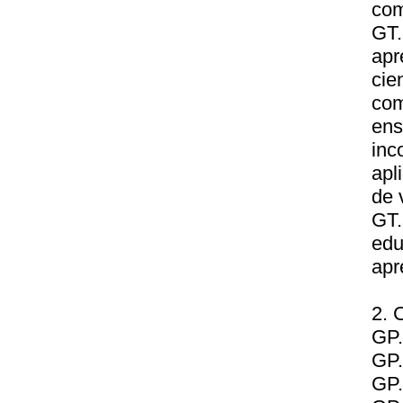
com
GT.
apr
cie
com
ens
inc
apl
de 
GT
edu
apr
2. 
GP.
GP.
GP.