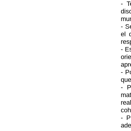
- T
dis
mun
- S
el 
res
- E
ori
apr
- P
que
- P
mat
rea
coh
- P
ade