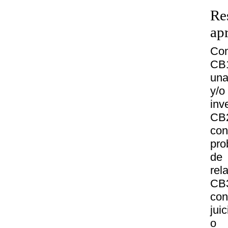
Re
ap
Com
CB1
una
y/o
inv
CB
con
pro
de
rel
CB3
con
jui
o 