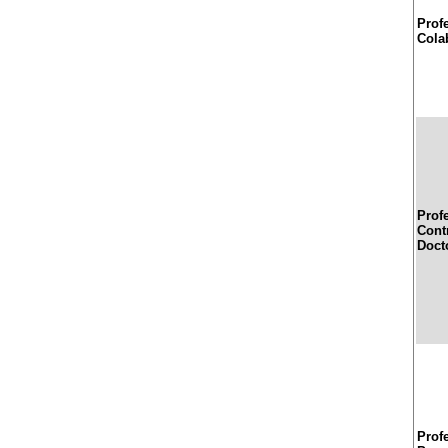
Prof
Cola
Prof
Cont
Doct
Prof