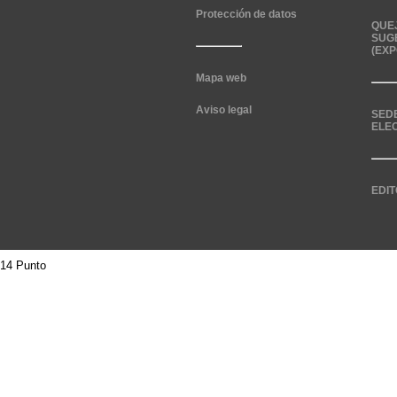
Protección de datos
QUE
SUG
(EXP
Mapa web
Aviso legal
SED
ELE
EDIT
14 Punto