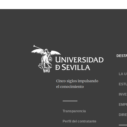
DEST
LA U
EST
INV
EMP
Transparencia
DIR
Perfil del contratante