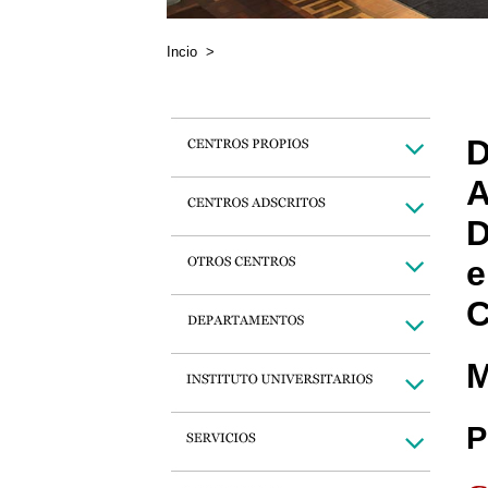
Incio
>
D
A
D
e
C
M
P