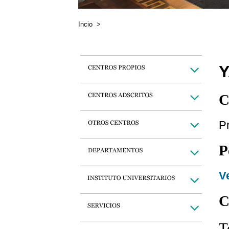
Incio
>
Y
C
Pr
P
Ve
C
T