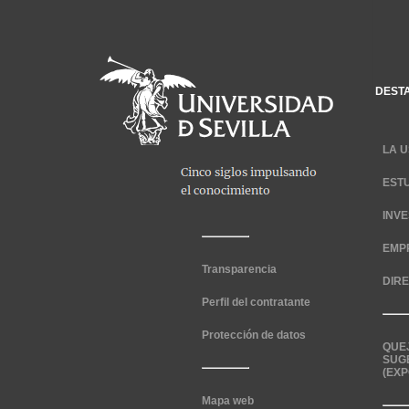
DEST
LA U
EST
INV
EMP
Transparencia
DIR
Perfil del contratante
Protección de datos
QUE
SUG
(EXP
Mapa web