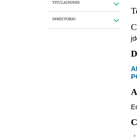
T
C
j
D
A
P
A
E
C