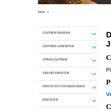
Incio
>
J
C
P
P
Ve
C