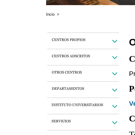
Incio
>
O
C
P
P
Ve
C
T