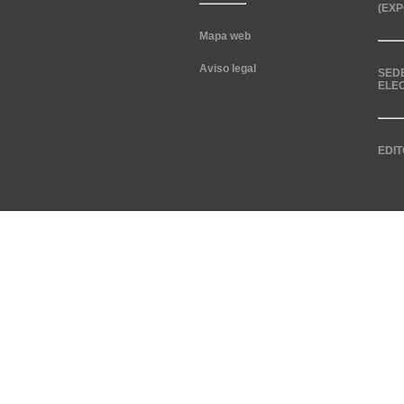
(EXP
Mapa web
Aviso legal
SED
ELE
EDIT