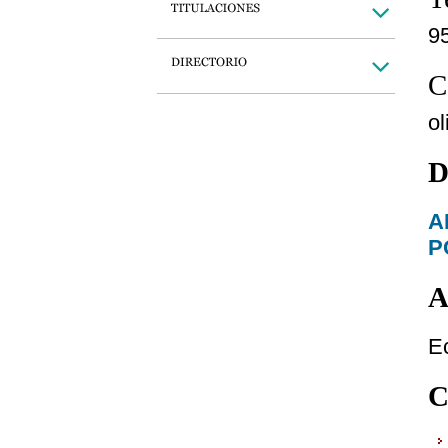
9
C
o
D
A
P
A
E
C