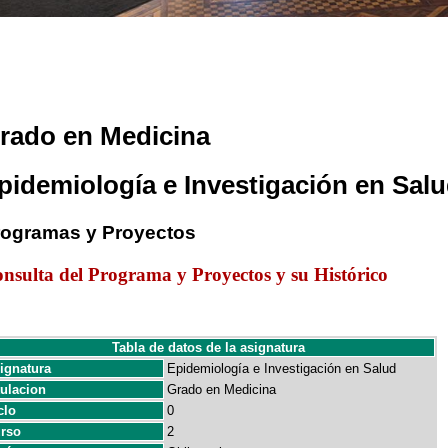
rado en Medicina
pidemiología e Investigación en Sal
rogramas y Proyectos
nsulta del Programa y Proyectos y su Histórico
Tabla de datos de la asignatura
ignatura
Epidemiología e Investigación en Salud
tulacion
Grado en Medicina
clo
0
rso
2