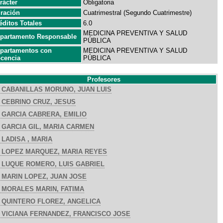
rácter
Obligatoria
ración
Cuatrimestral (Segundo Cuatrimestre)
éditos Totales
6.0
MEDICINA PREVENTIVA Y SALUD
partamento Responsable
PÚBLICA
partamentos con
MEDICINA PREVENTIVA Y SALUD
cencia
PÚBLICA
Profesores
CABANILLAS MORUNO, JUAN LUIS
CEBRINO CRUZ, JESUS
GARCIA CABRERA, EMILIO
GARCIA GIL, MARIA CARMEN
LADISA , MARIA
LOPEZ MARQUEZ, MARIA REYES
LUQUE ROMERO, LUIS GABRIEL
MARIN LOPEZ, JUAN JOSE
MORALES MARIN, FATIMA
QUINTERO FLOREZ, ANGELICA
VICIANA FERNANDEZ, FRANCISCO JOSE