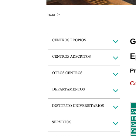
Incio
>
G
E
P
Co
As
Ti
Ci
Cu