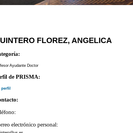
UINTERO FLOREZ, ANGELICA
tegoría:
fesor Ayudante Doctor
rfil de PRISMA:
 perfil
ntacto:
léfono:
rreo electrónico personal:
intero@us.es