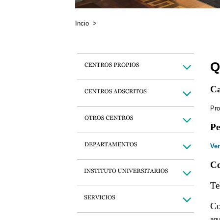
Incio
>
Q
Ca
Pro
Pe
Ver
Co
Te
Co
aqu