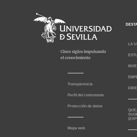
DEST
LA U
EST
INV
EMP
Transparencia
DIR
Perfil del contratante
Protección de datos
QUE
SUG
(EXP
Mapa web