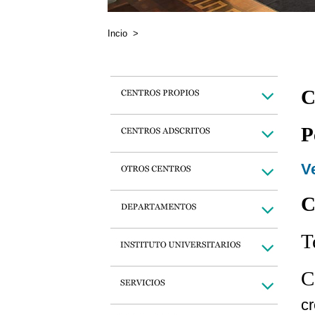
Incio
>
C
P
Ve
C
T
C
c