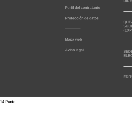
DIR
Perfil del contratante
Protección de datos
QUE
SUG
(EXP
Mapa web
Aviso legal
SED
ELE
EDIT
14 Punto