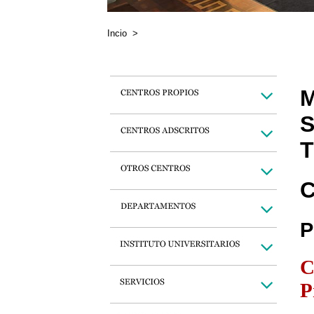
Incio
>
M
S
T
C
P
C
P