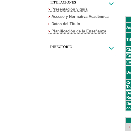
Presentación y guía
Acceso y Normativa Académica
Datos del Título
As
Planificación de la Enseñanza
Ti
Ci
Cu
Ca
Du
Cr
To
De
Re
De
co