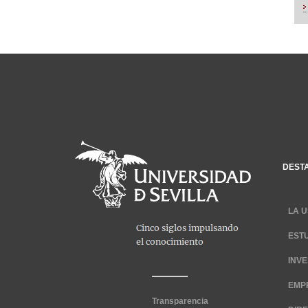
DEST
LA U
EST
INV
EMP
Transparencia