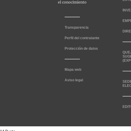
INV
EMP
Transparencia
DIR
Perfil del contratante
Protección de datos
QUE
SUG
(EXP
Mapa web
Aviso legal
SED
ELE
EDIT