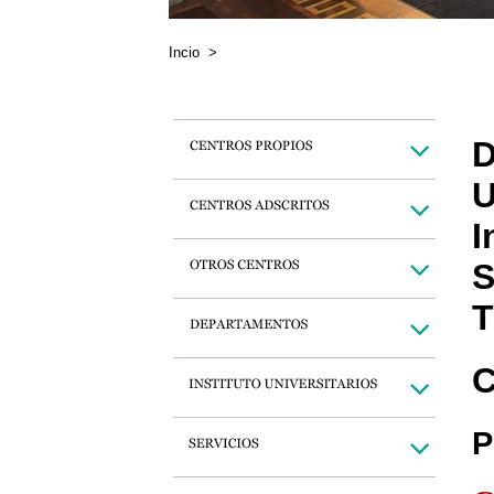
Incio
>
D
U
I
S
T
C
P