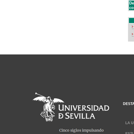
De
co
DEST
LA U
EST