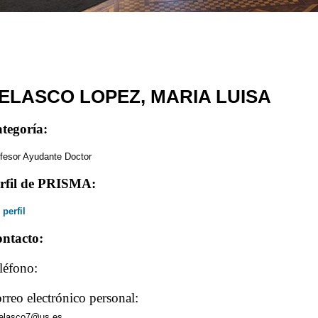
ELASCO LOPEZ, MARIA LUISA
tegoría:
fesor Ayudante Doctor
rfil de PRISMA:
 perfil
ntacto:
léfono:
rreo electrónico personal:
elasco7@us.es