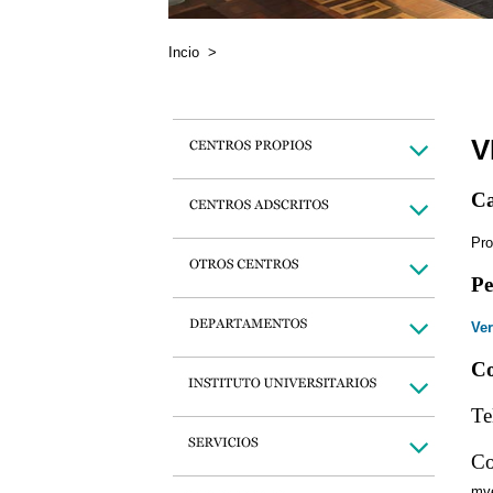
Incio
>
V
Ca
Pro
Pe
Ver
Co
Te
Co
mv