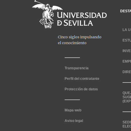
DEST
LA U
EST
INV
EMP
Transparencia
DIR
Perfil del contratante
Protección de datos
QUE
SUG
(EXP
Mapa web
Aviso legal
SED
ELE