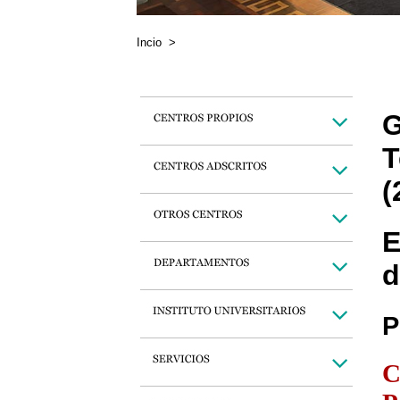
Incio
>
G
T
(
E
d
P
C