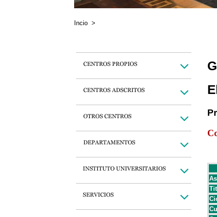
Incio
>
G
E
P
Co
As
Ti
Ci
Cu