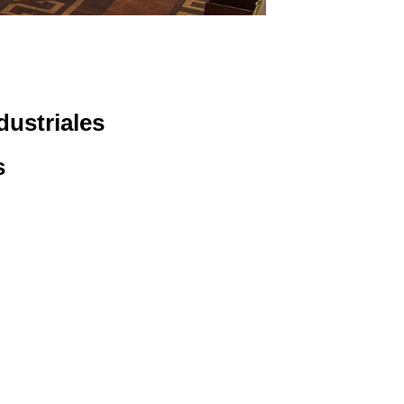
dustriales
s