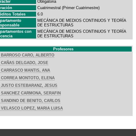
rácter
Obligatoria
ración
Cuatrimestral (Primer Cuatrimestre)
éditos Totales
6.0
partamento
MECÁNICA DE MEDIOS CONTINUOS Y TEORÍA
sponsable
DE ESTRUCTURAS
partamentos con
MECÁNICA DE MEDIOS CONTINUOS Y TEORÍA
cencia
DE ESTRUCTURAS
Profesores
BARROSO CARO, ALBERTO
CAÑAS DELGADO, JOSE
CARRASCO MANTIS, ANA
CORREA MONTOTO, ELENA
JUSTO ESTEBARANZ, JESUS
SANCHEZ CARMONA, SERAFIN
SANDINO DE BENITO, CARLOS
VELASCO LOPEZ, MARIA LUISA