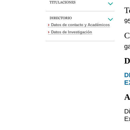
T
9
Datos de contacto y Académicos
Datos de Investigación
C
g
D
D
E
A
D
E