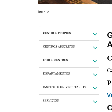
Incio
>
C
C
P
Ve
C