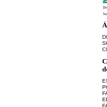
Ca
Dir
Se
Á
D
S
C
C
d
E
P
F
E
F