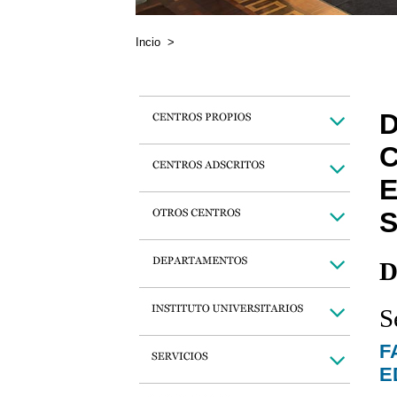
Incio
>
D
C
E
D
S
F
E