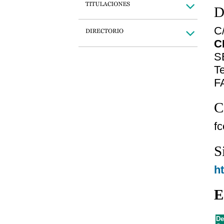
D
C/
C
S
Te
F
C
f
S
h
E
De