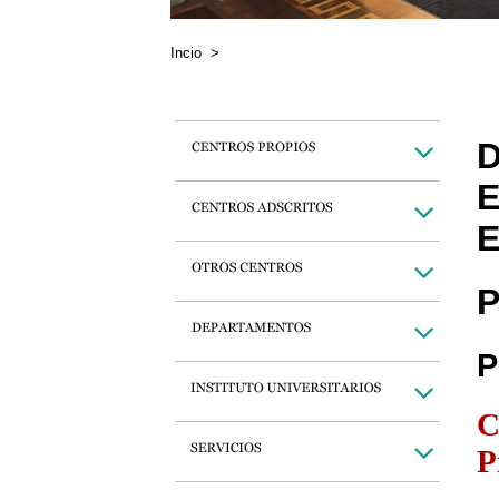
Incio
>
D
E
E
P
P
C
P