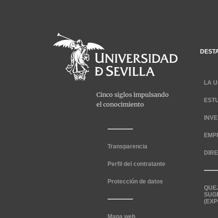
DEST
LA U
EST
INV
EMP
Transparencia
DIR
Perfil del contratante
Protección de datos
QUE
SUG
(EXP
Mapa web