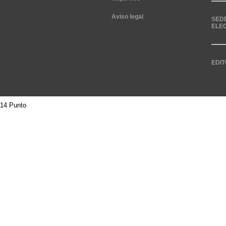
Aviso legal
SED
ELE
EDIT
14 Punto