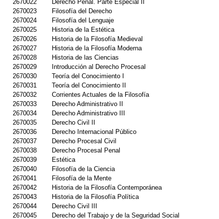
2670022
Derecho Penal. Parte Especial II
2670023
Filosofía del Derecho
2670024
Filosofía del Lenguaje
2670025
Historia de la Estética
2670026
Historia de la Filosofía Medieval
2670027
Historia de la Filosofía Moderna
2670028
Historia de las Ciencias
2670029
Introducción al Derecho Procesal
2670030
Teoría del Conocimiento I
2670031
Teoría del Conocimiento II
2670032
Corrientes Actuales de la Filosofía
2670033
Derecho Administrativo II
2670034
Derecho Administrativo III
2670035
Derecho Civil II
2670036
Derecho Internacional Público
2670037
Derecho Procesal Civil
2670038
Derecho Procesal Penal
2670039
Estética
2670040
Filosofía de la Ciencia
2670041
Filosofía de la Mente
2670042
Historia de la Filosofía Contemporánea
2670043
Historia de la Filosofía Política
2670044
Derecho Civil III
2670045
Derecho del Trabajo y de la Seguridad Social