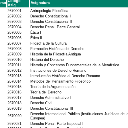
Codigo
rso
Asignatura
Asig.
2670001
Antropología Filosófica
2670002
Derecho Constitucional I
2670003
Derecho Constitucional II
2670004
Derecho Penal. Parte General
2670005
Ética I
2670006
Ética II
2670007
Filosofía de la Cultura
2670008
Formación Histórica del Derecho
2670009
Historia de la Filosofía Antigua
2670010
Historia del Derecho
2670011
Historia y Conceptos Fundamentales de la Metafísica
2670012
Instituciones de Derecho Romano
2670013
Introducción Histórica al Derecho Romano
2670014
Métodos del Pensamiento Filosófico
2670015
Teoría de la Argumentación
2670016
Teoría del Derecho
2670017
Derecho Administrativo I
2670018
Derecho Civil I
2670019
Derecho Constitucional III
Derecho Internacional Público (Instituciones Jurídicas de l
2670020
Europea)
2670021
Derecho Penal. Parte Especial I