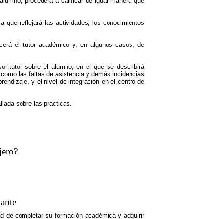
 alumno, procederá a calificar de igual manera que
a que reflejará las actividades, los conocimientos
ecerá el tutor académico y, en algunos casos, de
sor-tutor sobre el alumno, en el que se describirá
sí como las faltas de asistencia y demás incidencias
rendizaje, y el nivel de integración en el centro de
lada sobre las prácticas.
jero?
iante
dad de completar su formación académica y adquirir