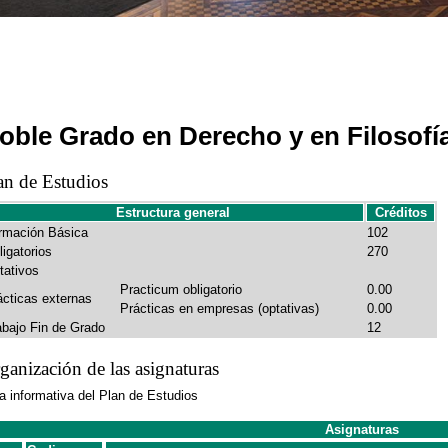
oble Grado en Derecho y en Filosofía
an de Estudios
Estructura general
Créditos
rmación Básica
102
ligatorios
270
tativos
Practicum obligatorio
0.00
ácticas externas
Prácticas en empresas (optativas)
0.00
abajo Fin de Grado
12
ganización de las asignaturas
a informativa del Plan de Estudios
Asignaturas