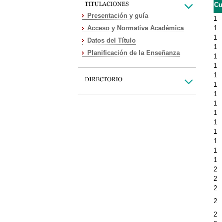
Cu
Presentación y guía
1
Acceso y Normativa Académica
1
1
Datos del Título
1
Planificación de la Enseñanza
1
1
1
1
1
1
1
1
1
1
1
1
2
2
2
2
2