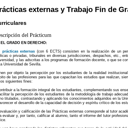
rácticas externas y Trabajo Fin de G
rriculares
scripción del Prácticum
 EL GRADO EN DERECHO:
s
prácticas externas
(con 6 ECTS) consisten en la realización de un perí
licas o privadas, tribunales en diversas jurisdicciones, despachos, etc., en
versidad, y las adscritas a los programas de formación docente, o que se con
la Universidad de Sevilla.
nen por objeto la percepción por los estudiantes de la realidad instituciona
ito de las profesiones para las que capacitan los estudios que realizan, sie
los siguientes fines:
ontribuir a la formación integral de los estudiantes, complementando sus ens
acilitar la percepción de los estudiantes de la metodología de trabajo adecua
o titulados, contrastando y aplicando los conocimientos adquiridos en la Uni
avorecer el desarrollo de la capacidad de decisión y espíritu crítico de los es
evaluación y calificación de las Prácticas externas corresponde al tutor ac
a evaluar y, por tanto, calificar al alumno, tanto el informe del tutor profes
lice.