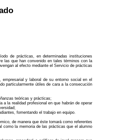
rado
odo de prácticas, en determinadas instituciones
tre las que han convenido en tales términos con la
vengan al efecto mediante el Servicio de prácticas
l, empresarial y laboral de su entorno social en el
ndo particularmente útiles de cara a la consecución
eñanzas teóricas y prácticas;
da a la realidad profesional en que habrán de operar
versidad;
tudiantes, fomentando el trabajo en equipo.
adémico, de manera que éste tomará como referentes
ional como la memoria de las prácticas que el alumno