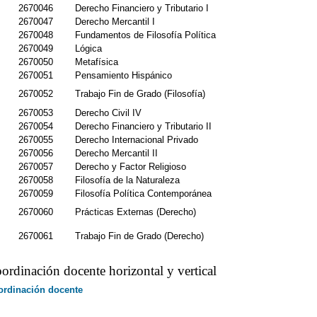
2670046
Derecho Financiero y Tributario I
2670047
Derecho Mercantil I
2670048
Fundamentos de Filosofía Política
2670049
Lógica
2670050
Metafísica
2670051
Pensamiento Hispánico
2670052
Trabajo Fin de Grado (Filosofía)
2670053
Derecho Civil IV
2670054
Derecho Financiero y Tributario II
2670055
Derecho Internacional Privado
2670056
Derecho Mercantil II
2670057
Derecho y Factor Religioso
2670058
Filosofía de la Naturaleza
2670059
Filosofía Política Contemporánea
2670060
Prácticas Externas (Derecho)
2670061
Trabajo Fin de Grado (Derecho)
ordinación docente horizontal y vertical
ordinación docente