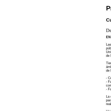
P
Cu
De
EN
La
púb
Uni
de 
Tie
ámb
de 
- C
- F
com
- F
La 
par
rea