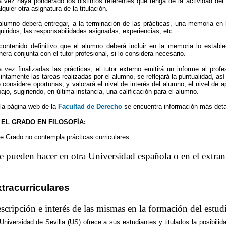
 vez haya ponderado los distintos referentes que tenga de la actividad del
lquier otra asignatura de la titulación.
alumno deberá entregar, a la terminación de las prácticas, una memoria en l
uiridos, las responsabilidades asignadas, experiencias, etc.
contenido definitivo que el alumno deberá incluir en la memoria lo establ
era conjunta con el tutor profesional, si lo considera necesario.
 vez finalizadas las prácticas, el tutor externo emitirá un informe al profe
intamente las tareas realizadas por el alumno, se reflejará la puntualidad, a
 considere oportunas; y valorará el nivel de interés del alumno, el nivel de ap
bajo, sugiriendo, en última instancia, una calificación para el alumno.
la página web de la
Facultad de Derecho
se encuentra información más detal
 EL GRADO EN FILOSOFÍA:
e Grado no contempla prácticas curriculares.
e pueden hacer en otra Universidad española o en el extran
tracurriculares
scripción e interés de las mismas en la formación del estud
Universidad de Sevilla (US) ofrece a sus estudiantes y titulados la posibili