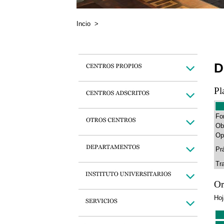
Incio
>
D
Pl
Fo
Ob
Op
Pr
Tr
Or
Hoj