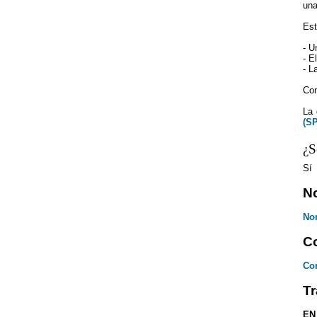
una
Est
- U
- E
- L
Con
La 
(S
¿S
Sí
N
No
Co
Con
Tr
EN