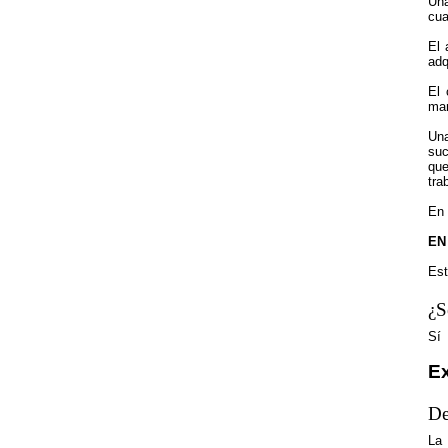
Una
cua
El 
adq
El 
man
Una
suc
que
tra
En 
EN
Est
¿S
Sí
Ex
De
La 