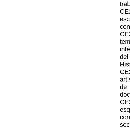
tra
CE2
esc
con
CE2
tem
int
del
His
CE2
art
de 
doc
CE
esq
con
soc