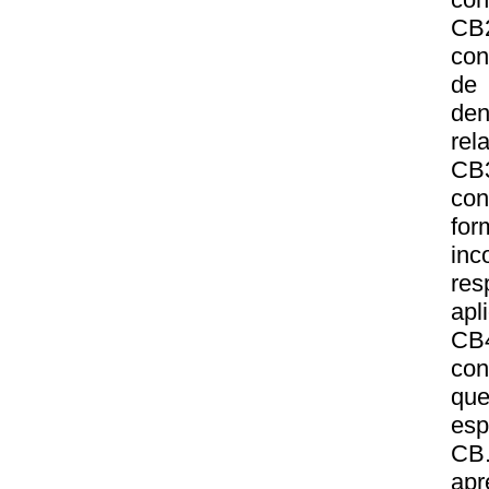
CB
con
de 
den
rel
CB3
con
for
inc
res
apl
CB
con
que
esp
CB.
apr