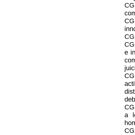
CG1
com
CG
inn
CG1
CG1
e i
com
jui
CG
act
dis
deb
CG1
a l
hom
CG1