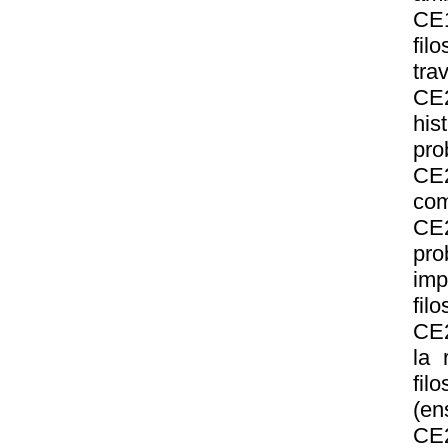
CE
fil
tra
CE
his
pro
CE2
com
CE2
pro
imp
filo
CE2
la 
fil
(en
CE