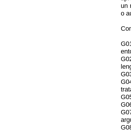
un 
o a
Com
G01
ent
G02
len
G03
G04
tra
G05
G06
G0
arg
G08