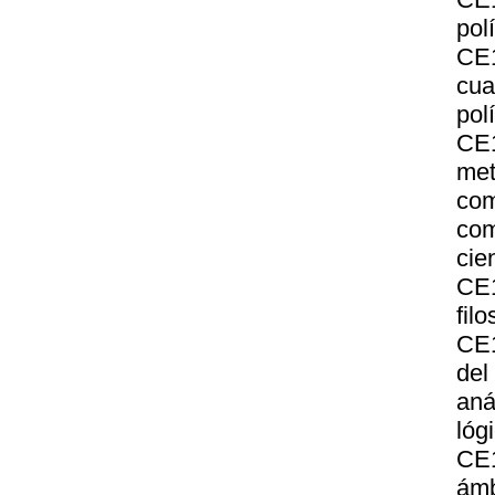
pol
CE
cua
polí
CE
met
co
com
cie
CE1
fil
CE1
del
aná
lóg
CE1
ámb