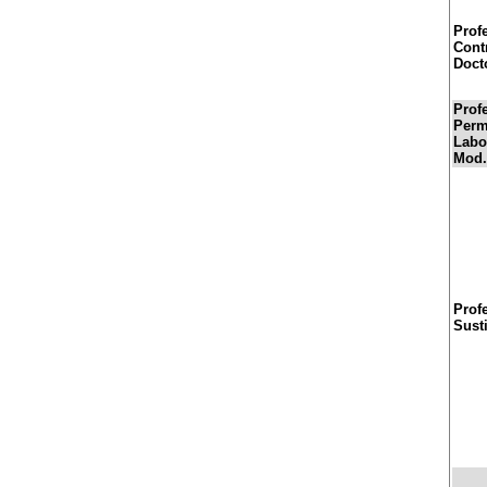
Prof
Cont
Doct
Prof
Perm
Labor
Mod.
Prof
Sust