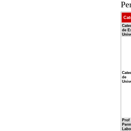
Pe
Cat
Cate
de E
Unive
Cate
de
Univ
Prof
Perm
Labo