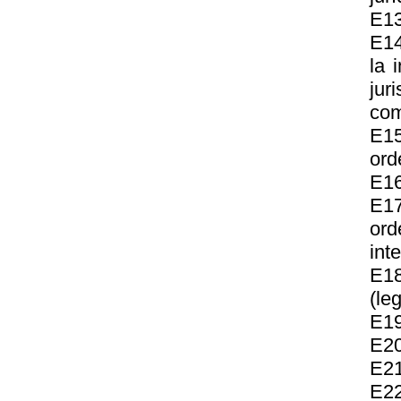
E13
E14
la 
jur
com
E15
ord
E16
E17
or
int
E18
(le
E19
E20
E21
E22