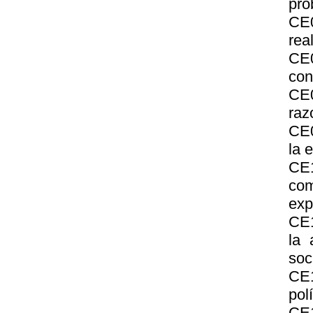
pro
CE0
rea
CE
con
CE
raz
CE0
la 
CE
com
exp
CE1
la 
soc
CE1
pol
CE1