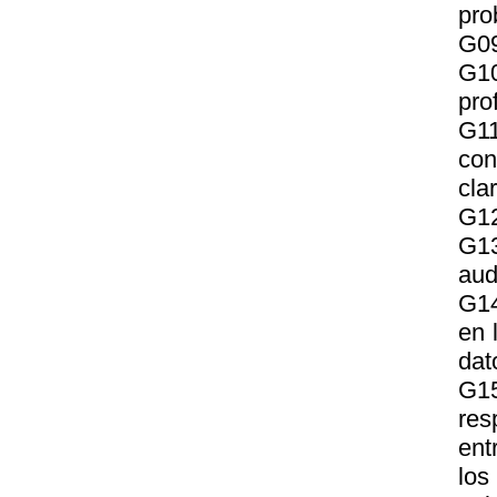
pro
G09
G10
pro
G1
con
cla
G12
G13
aud
G14
en 
dat
G15
res
ent
los