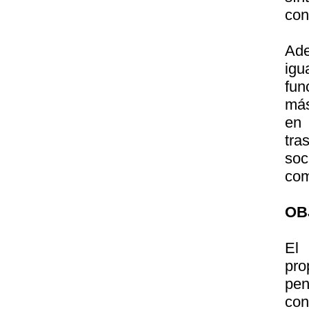
con
Ad
igu
fun
más
en 
tra
soc
com
OB
El 
pr
pe
con