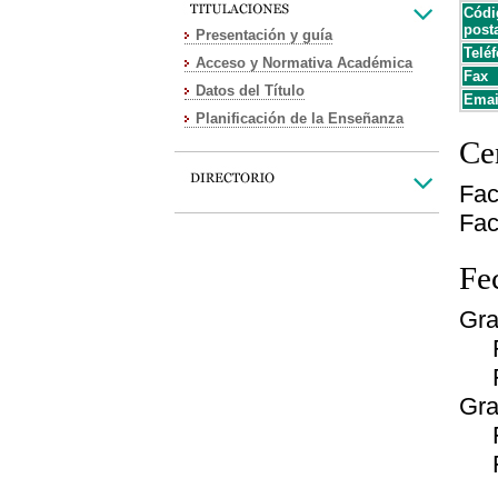
Códi
post
Presentación y guía
Teléf
Acceso y Normativa Académica
Fax
Datos del Título
Emai
Planificación de la Enseñanza
Cen
Fac
Fac
Fe
Gra
Fec
Fe
Gra
Fec
Fe