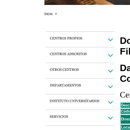
Incio
>
Do
Fi
Da
C
Cen
Desc
Códi
Dire
Loca