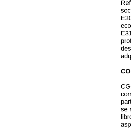
Ref
soc
E30
eco
E31
pr
des
adq
CO
CG0
com
par
se 
lib
asp