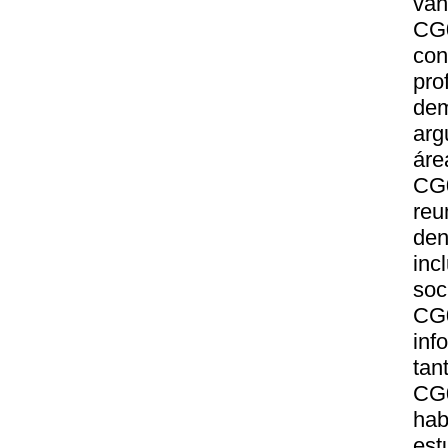
van
CG
con
pro
dem
arg
áre
CG0
reu
den
inc
soci
CG
inf
tan
CG0
hab
est