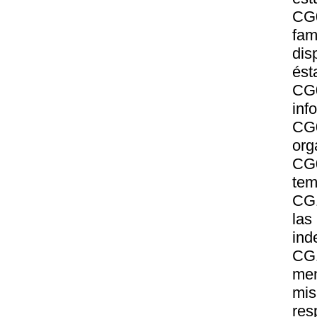
CG0
fa
dis
ést
CG
inf
CG0
org
CG0
tem
CG1
la
ind
CG1
men
mis
res