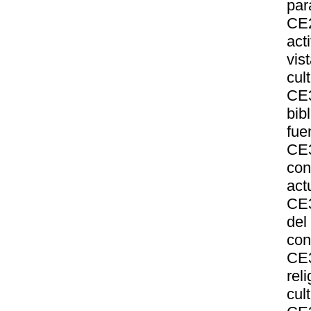
par
CE2
act
vis
cul
CE
bib
fue
CE3
con
act
CE3
del
con
CE3
rel
cul