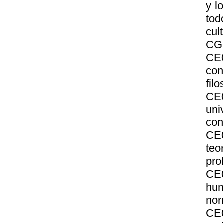
y l
tod
cul
CG1
CE0
con
fil
CE
un
con
CE0
teo
pro
CE
hum
nor
CE