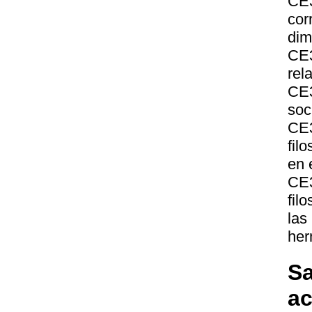
CE
cor
dim
CE3
rel
CE3
soc
CE3
fil
en 
CE
fil
las
her
Sa
a