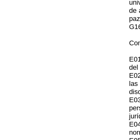
uni
de 
paz
G16
Com
E01
del
E02
las
disc
E03
per
jur
E04
nor