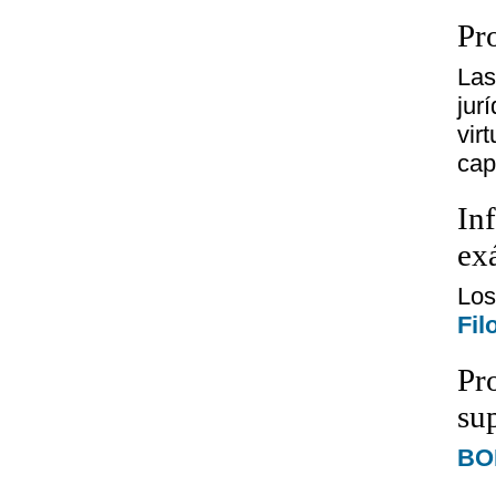
Pro
Las
jur
vir
cap
In
ex
Los
Fil
Pr
su
BOE