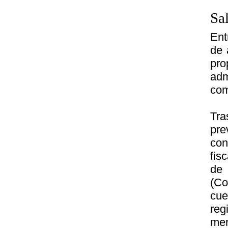
Sa
Ent
de 
pro
adm
com
Tra
pre
con
fis
de 
(Co
cu
reg
mer