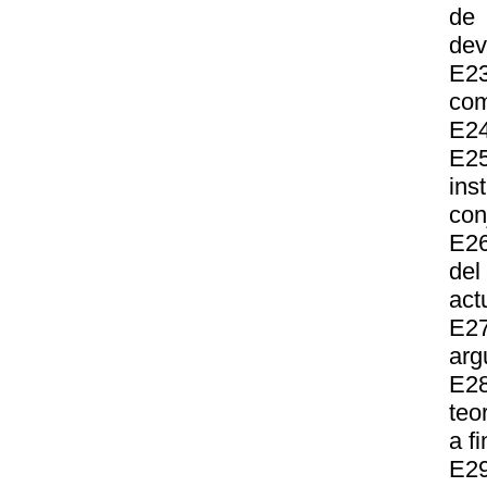
de 
dev
E23
com
E24
E25
ins
con
E26
del
act
E2
arg
E28
teo
a f
E29