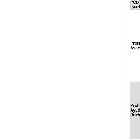
PCD
Inter
Prof
Asoc
Prof
Ayud
Doct