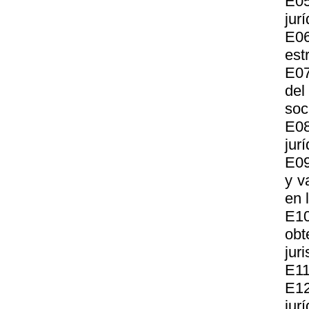
E05
jur
E06
est
E07
del
soc
E08
jur
E09
y v
en 
E1
obt
jur
E11
E12
jurí