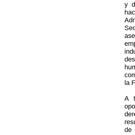
y d
hac
Adm
Sec
ase
emp
ind
des
hum
com
la 
A 
opo
der
res
de 