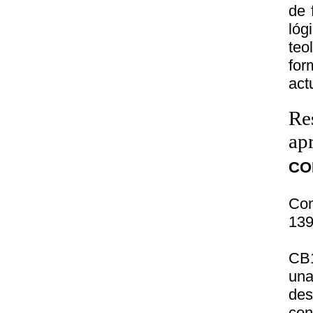
de 
lóg
teo
for
act
Re
ap
CO
Co
139
CB1
un
des
con