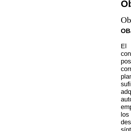
Ob
Ob
OB
El
co
pos
cor
pla
suf
adq
aut
emp
lo
des
sín