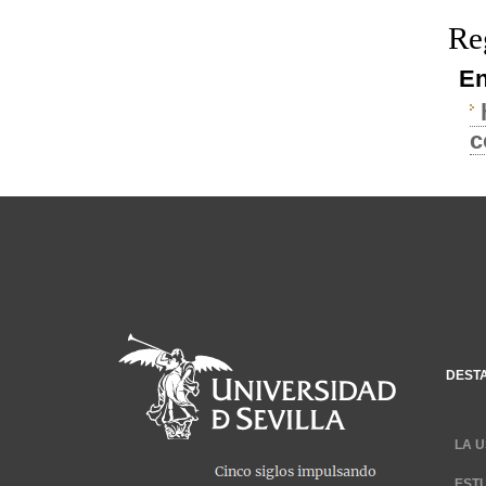
Re
En
c
DEST
LA U
EST