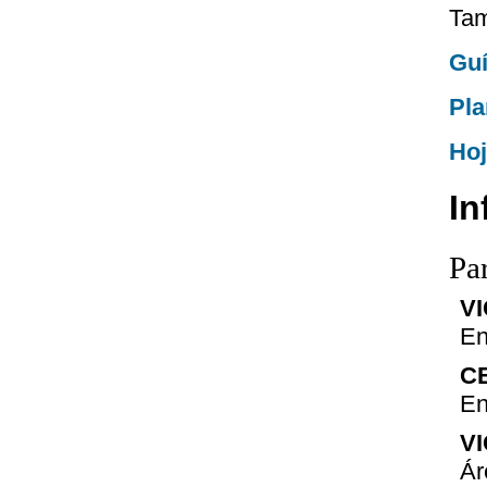
Tam
Guí
Pla
Hoj
In
Pa
V
En
C
En
V
Ár