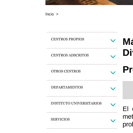
Incio
>
Má
Di
Pr
El 
me
pro