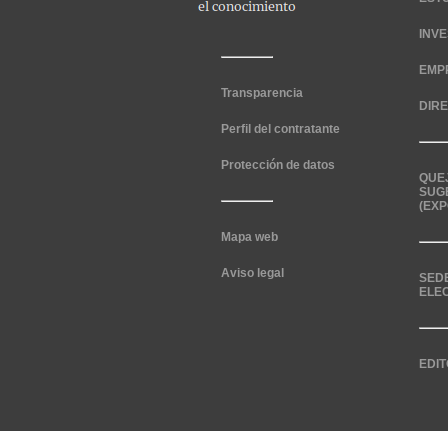
INV
EMP
Transparencia
DIR
Perfil del contratante
Protección de datos
QUE
SUG
(EXP
Mapa web
Aviso legal
SED
ELE
EDIT