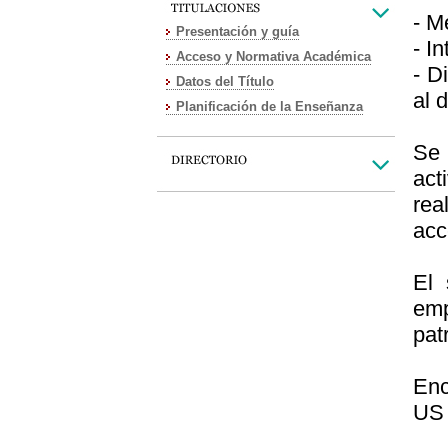
- M
Presentación y guía
- I
Acceso y Normativa Académica
- D
Datos del Título
al 
Planificación de la Enseñanza
Se 
act
rea
acc
El 
emp
pat
Enc
US 