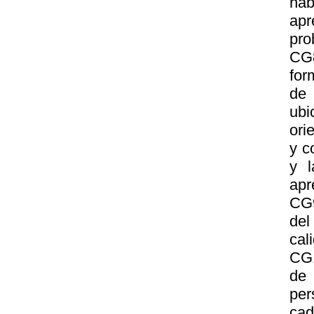
hab
apr
pro
CG8
for
de 
ubi
ori
y c
y l
apr
CG9
del
cal
CG1
de
per
cad