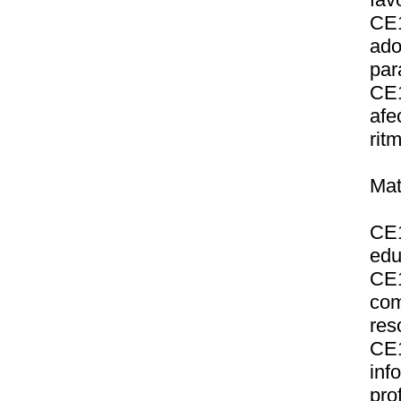
CE
ado
par
CE1
afe
rit
Ma
CE1
edu
CE
com
res
CE1
inf
pro