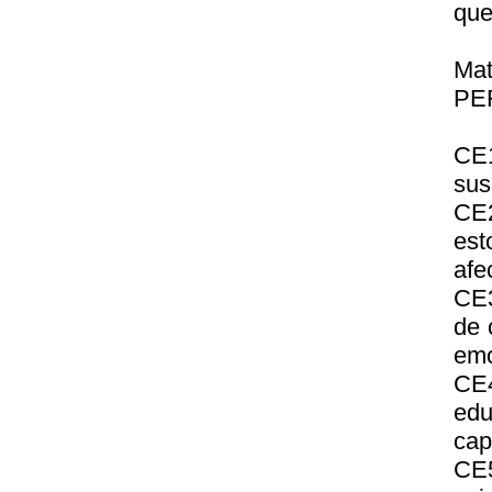
que
Ma
PE
CE1
sus
CE2
est
afe
CE3
de 
emo
CE4
edu
cap
CE5