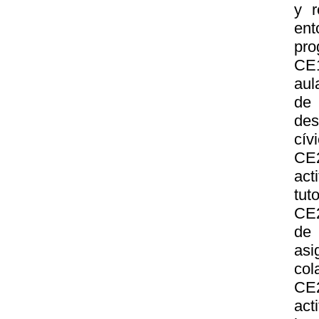
y r
ent
pro
CE1
aul
de 
des
cív
CE2
act
tut
CE2
de 
asi
col
CE2
act