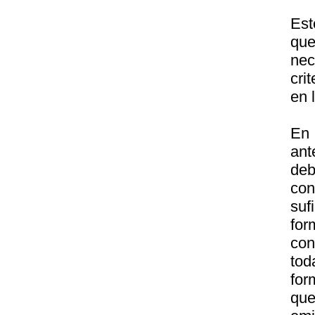
Est
que
nec
cri
en 
En 
ant
de
con
suf
for
con
tod
for
que