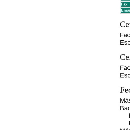
Fax
Emai
Cen
Fac
Esc
Cen
Fac
Esc
Fe
Má
Bac
Fec
Fe