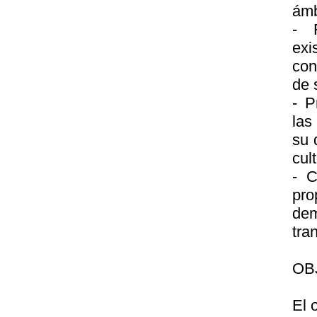
ámb
- 
exi
con
de 
- P
las
su 
cul
- C
pro
de
tra
OB
El 