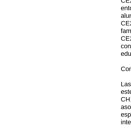
CE2
ent
alu
CE2
fam
CE2
con
edu
Com
Las
est
CH1
aso
esp
int