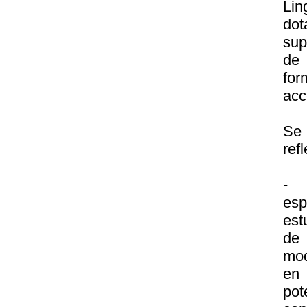
Lin
do
sup
de 
for
acc
Se 
ref
- 
esp
est
de 
mod
en 
po