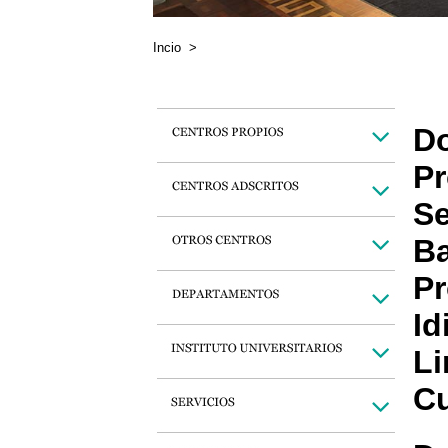
Incio
>
Do
Pr
Se
Ba
Pr
Id
Li
Cu