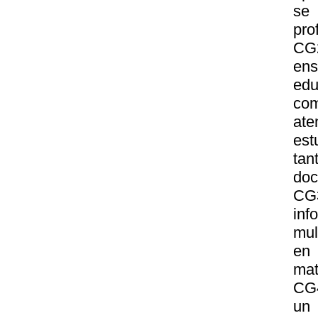
se 
pro
CG2
en
edu
com
at
est
tan
doc
CG
inf
mul
en 
mat
CG4
un 