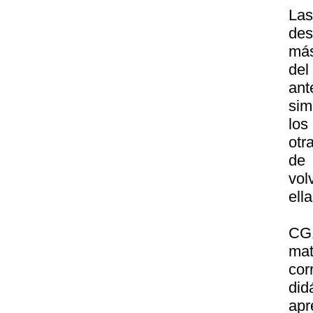
Las
des
más
del
ant
sim
los
otr
de 
vol
ella
CG1
mat
cor
did
apr