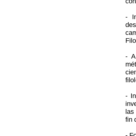
con
- I
des
cam
Fil
- A
mét
cie
filo
- I
inv
las
fin
- F