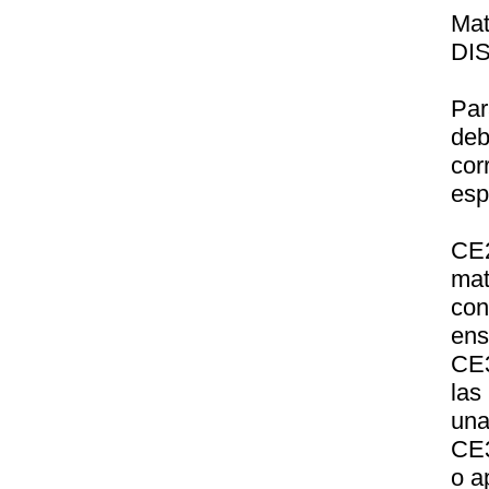
Ma
DI
Par
deb
co
esp
CE2
mat
co
ens
CE3
las
una
CE3
o a