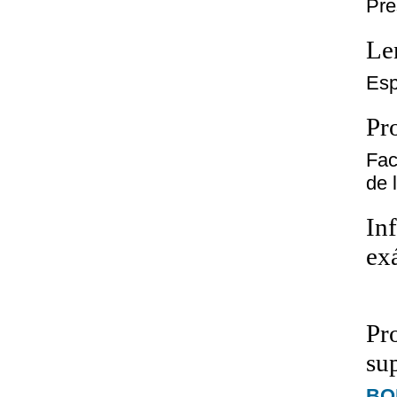
Pre
Le
Esp
Pro
Fac
de 
In
ex
Pr
su
BOE