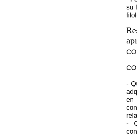
su 
fil
Re
ap
CO
CO
- Q
adq
en
co
rel
- Q
con