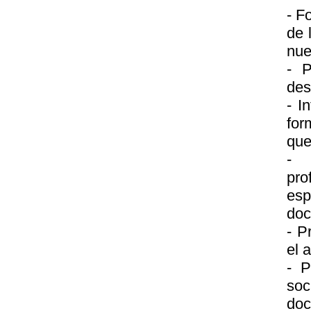
- F
de 
nue
- P
des
- I
for
que
- 
pro
esp
doc
- P
el 
- P
soc
doc