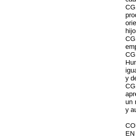
CG1
pr
ori
hijo
CG1
emp
CG1
Hum
igu
y d
CG1
apr
un 
y a
CO
EN