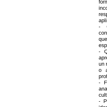
for
inc
res
apl
- 
con
que
esp
- Q
apr
un 
o a
pro
- F
ana
cul
- P