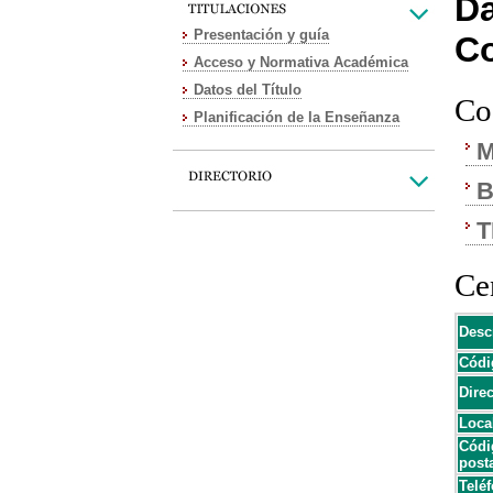
Da
Presentación y guía
C
Acceso y Normativa Académica
Datos del Título
Co
Planificación de la Enseñanza
M
B
T
Cen
Desc
Códi
Dire
Loca
Códi
post
Teléf