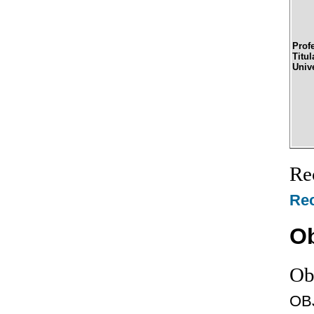
Prof
Titul
Univ
Re
Rec
Ob
Ob
OB