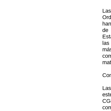
Las
Ord
han
de 
Est
las
má
com
mat
Com
Las
est
CG
com