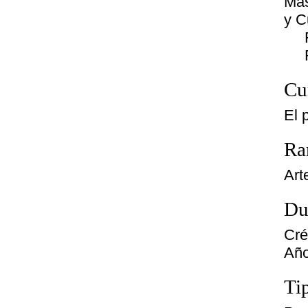
Más
y C
Fec
Fe
Cu
El 
Ra
Art
Du
Cré
Año
Ti