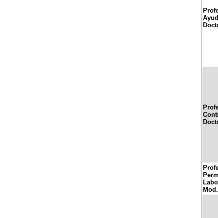
Prof
Ayud
Doct
Prof
Cont
Doct
Prof
Perm
Labor
Mod.