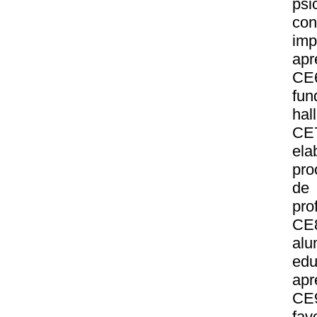
psi
con
im
apr
CE
fun
hal
CE7
ela
pro
de 
pro
CE
alu
edu
apr
CE9
fav