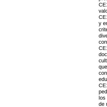
CE1
val
CE1
y e
cri
div
con
CE1
doc
cul
que
con
edu
CE
ped
los
de 