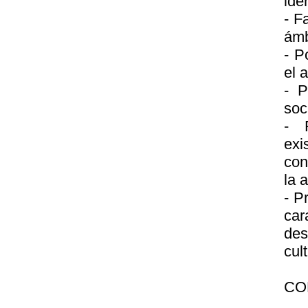
ide
- F
ámb
- P
el 
- P
soc
- 
exi
con
la 
- P
car
des
cul
CO