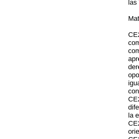
las
Ma
CE
com
com
apr
der
op
igu
con
CE2
dif
la 
CE2
ori