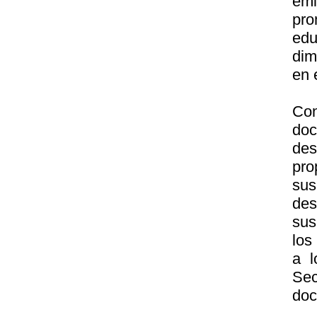
emi
pro
edu
dim
en 
Con
do
des
pro
su
des
sus
los
a l
Sec
doc