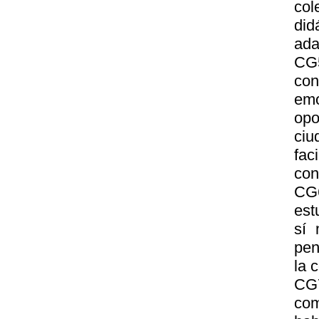
col
did
ada
CG5
con
emo
opo
ciu
fac
con
CG6
est
sí 
pen
la 
CG
co