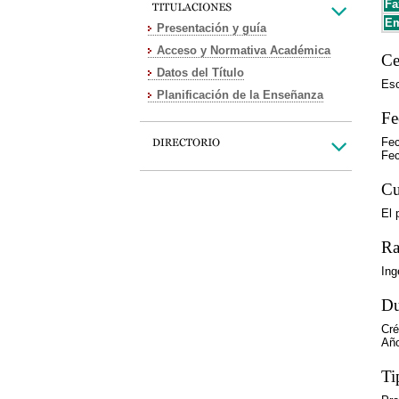
Fa
Em
Presentación y guía
Acceso y Normativa Académica
Ce
Datos del Título
Esc
Planificación de la Enseñanza
Fe
Fec
Fec
Cu
El 
Ra
Ing
Du
Cré
Año
Ti