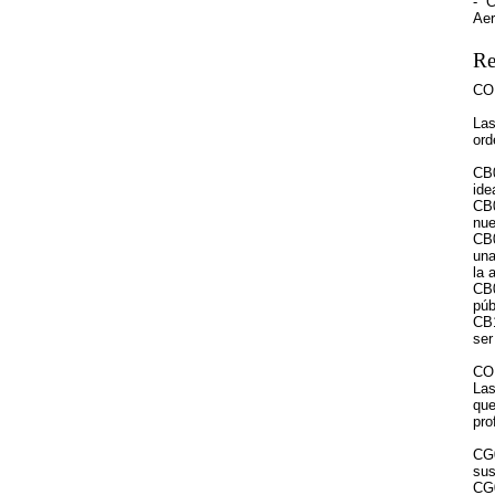
- C
Aer
Re
CO
Las
ord
CB0
ide
CB0
nue
CB0
una
la 
CB0
púb
CB1
ser
CO
Las
que
pro
CG0
sus
CG0