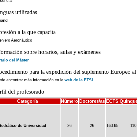
sencial
nguas utilizadas
pañol
ofesión a la que capacita
eniero Aeronáutico
formación sobre horarios, aulas y exámenes
ario del Máster
ocedimiento para la expedición del suplemento Europeo al 
de encontrar más información en la
web de la ETSI
.
rfil del profesorado
Categoría
Número
Doctores/as
ECTS
Quinqu
tedrático de Universidad
26
26
163.95
110