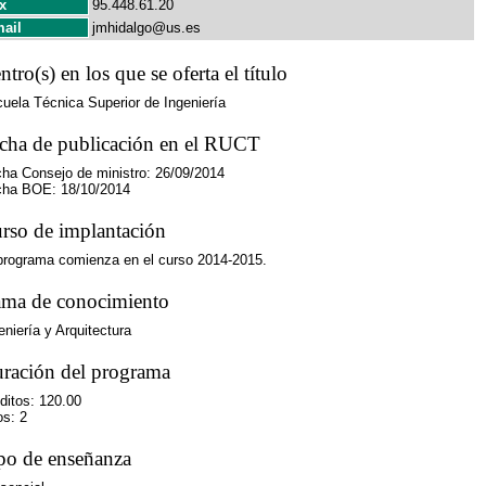
x
95.448.61.20
ail
jmhidalgo@us.es
ntro(s) en los que se oferta el título
uela Técnica Superior de Ingeniería
cha de publicación en el RUCT
ha Consejo de ministro: 26/09/2014
ha BOE: 18/10/2014
rso de implantación
programa comienza en el curso 2014-2015.
ma de conocimiento
eniería y Arquitectura
ración del programa
ditos: 120.00
s: 2
po de enseñanza