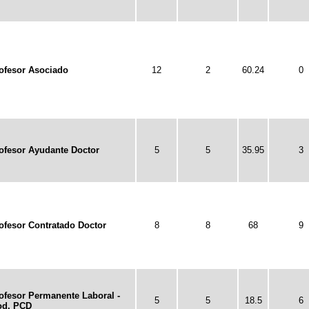
ofesor Asociado
12
2
60.24
0
ofesor Ayudante Doctor
5
5
35.95
3
ofesor Contratado Doctor
8
8
68
9
ofesor Permanente Laboral -
5
5
18.5
6
d. PCD