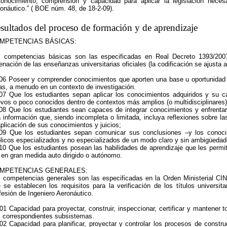
onocimiento, comprensión y capacidad para aplicar la legislación necesa
onáutico.” ( BOE núm. 48, de 18-2-09).
sultados del proceso de formación y de aprendizaje
MPETENCIAS BÁSICAS:
 competencias básicas son las especificadas en Real Decreto 1393/2007
enación de las enseñanzas universitarias oficiales (la codificación se ajusta a 
6 Poseer y comprender conocimientos que aporten una base u oportunidad de 
as, a menudo en un contexto de investigación.
7 Que los estudiantes sepan aplicar los conocimientos adquiridos y su c
vos o poco conocidos dentro de contextos más amplios (o multidisciplinares)
8 Que los estudiantes sean capaces de integrar conocimientos y enfrentarse
 información que, siendo incompleta o limitada, incluya reflexiones sobre la
aplicación de sus conocimientos y juicios;
9 Que los estudiantes sepan comunicar sus conclusiones –y los conoci
licos especializados y no especializados de un modo claro y sin ambigüedad
0 Que los estudiantes posean las habilidades de aprendizaje que les permi
 en gran medida auto dirigido o autónomo.
MPETENCIAS GENERALES:
 competencias generales son las especificadas en la Orden Ministerial CIN
 se establecen los requisitos para la verificación de los títulos universitar
fesión de Ingeniero Aeronáutico.
1 Capacidad para proyectar, construir, inspeccionar, certificar y mantener 
 correspondientes subsistemas.
2 Capacidad para planificar, proyectar y controlar los procesos de construcc