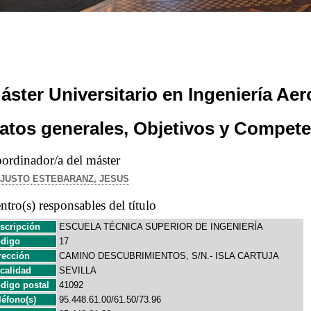
áster Universitario en Ingeniería Ae
atos generales, Objetivos y Compete
ordinador/a del máster
JUSTO ESTEBARANZ, JESUS
ntro(s) responsables del título
scripción
ESCUELA TÉCNICA SUPERIOR DE INGENIERÍA
digo
17
rección
CAMINO DESCUBRIMIENTOS, S/N.- ISLA CARTUJA
calidad
SEVILLA
digo postal
41092
léfono(s)
95.448.61.00/61.50/73.96