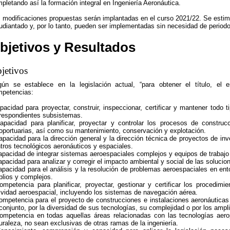
pletando así la formación integral en Ingeniería Aeronáutica.
 modificaciones propuestas serán implantadas en el curso 2021/22. Se estim
udiantado y, por lo tanto, pueden ser implementadas sin necesidad de periodo 
bjetivos y Resultados
jetivos
ún se establece en la legislación actual, “para obtener el título, el e
petencias:
pacidad para proyectar, construir, inspeccionar, certificar y mantener todo
respondientes subsistemas.
apacidad para planificar, proyectar y controlar los procesos de construcci
oportuarias, así como su mantenimiento, conservación y explotación.
apacidad para la dirección general y la dirección técnica de proyectos de in
tros tecnológicos aeronáuticos y espaciales.
apacidad de integrar sistemas aeroespaciales complejos y equipos de trabajo 
apacidad para analizar y corregir el impacto ambiental y social de las soluci
apacidad para el análisis y la resolución de problemas aeroespaciales en e
lios y complejos.
ompetencia para planificar, proyectar, gestionar y certificar los procedimi
ividad aeroespacial, incluyendo los sistemas de navegación aérea.
ompetencia para el proyecto de construcciones e instalaciones aeronáuticas
conjunto, por la diversidad de sus tecnologías, su complejidad o por los amp
ompetencia en todas aquellas áreas relacionadas con las tecnologías aerop
uraleza, no sean exclusivas de otras ramas de la ingeniería.