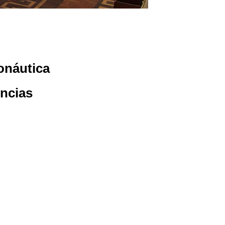
ronáutica
ncias