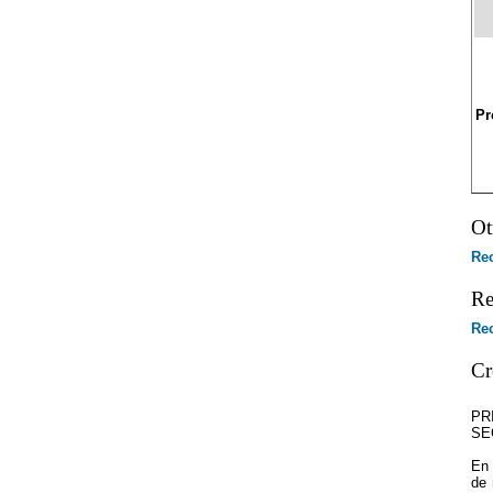
Pr
Ot
Re
Re
Rec
Cr
PR
SE
En 
de 