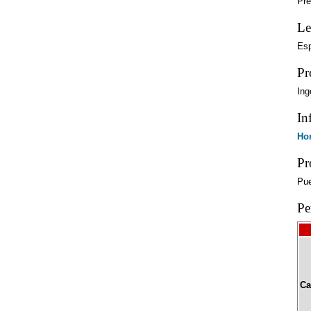
Pre
Le
Es
Pr
Ing
In
Hor
Pr
Pue
Pe
Ca