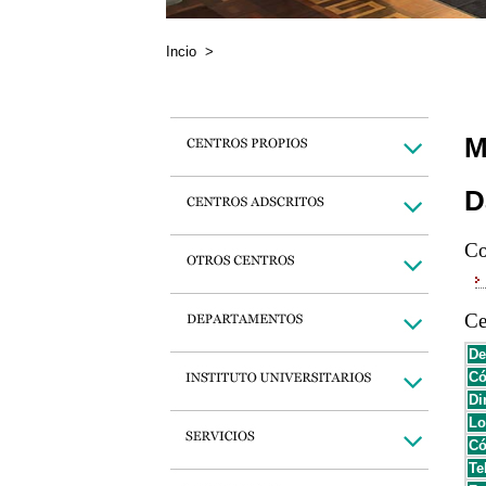
Incio
>
M
D
Co
Ce
De
Có
Di
Lo
Có
Te