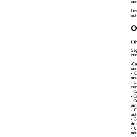
com
Las
est
O
Ob
Seg
com
-Ca
cor
- C
aer
- C
cen
- C
- C
- C
amp
- C
act
- C
de 
- C
nat