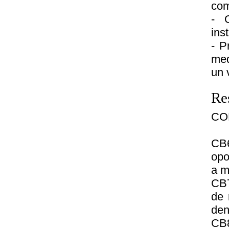
com
- O
ins
- P
med
un 
Re
CO
CB6
opo
a m
CB7
de 
den
CB8