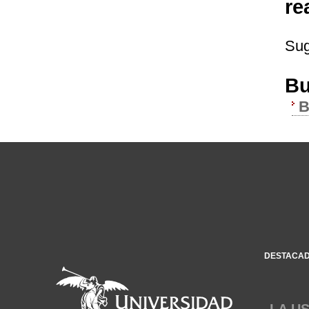
re
Sug
Bu
B
DESTACA