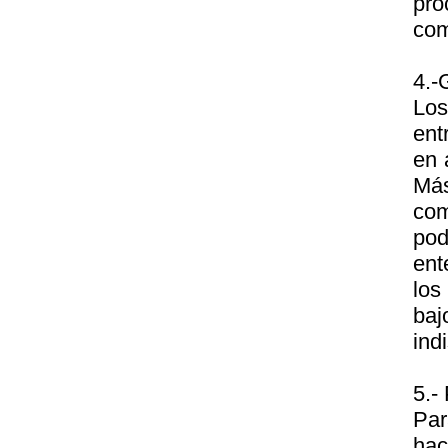
pro
com
4.-
Los
ent
en 
Más
com
pod
ent
los
baj
ind
5.-
Par
hac