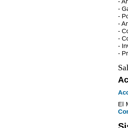
- An
- G
- Po
- A
- C
- C
- I
- P
Sa
Ac
Acc
El 
Co
Si