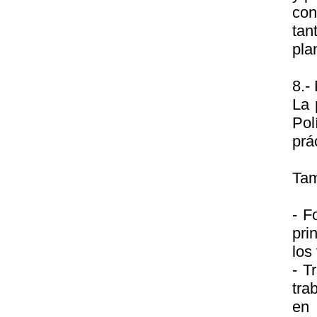
con
tan
pla
8.-
La 
Pol
prá
Tam
- F
pri
los
- T
tra
en 