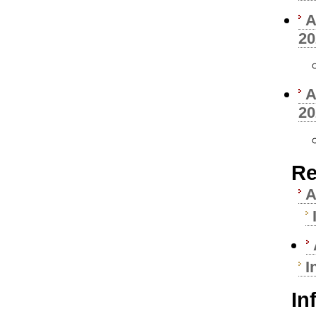
A
20
A
20
Re
A
I
In