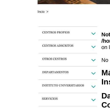
Incio
>
Not
/ho
on 
No 
Má
In
Da
C