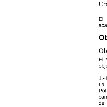
Cr
El 
aca
Ob
Ob
El 
obj
1.-
La 
Pol
cam
del