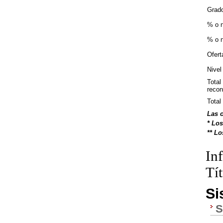
Grado
% o n
% o n
Ofert
Nivel
Total
recon
Total
Las c
* Los
** Lo
In
Tí
Si