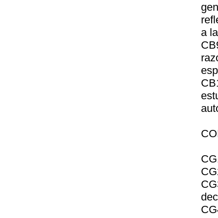
gen
ref
a l
CB9
raz
esp
CB1
es
aut
CO
CG1
CG2
CG3
dec
CG4