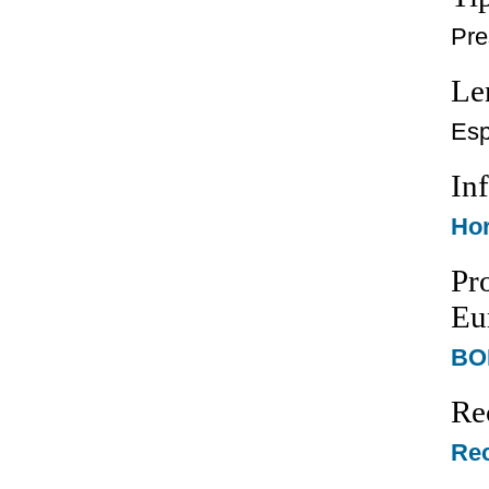
Pre
Le
Esp
In
Hor
Pr
Eur
BOE
Re
Rec