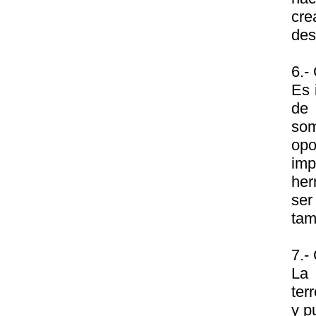
cre
des
6.-
Es 
de 
som
opo
imp
her
ser
tam
7.-
La 
ter
y p