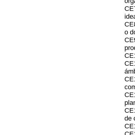
org
CE7
ide
CE8
o d
CE9
pro
CE1
CE1
ámb
CE1
com
CE1
pla
CE1
de 
CE1
CE1