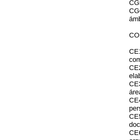
CG5
CG6
ámb
CO
CE1
com
CE2
ela
CE3
áre
CE4
per
CE
doc
CE6