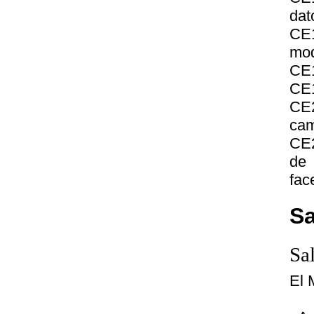
dat
CE1
mod
CE1
CE1
CE
cam
CE2
de 
fac
Sa
Sa
El 