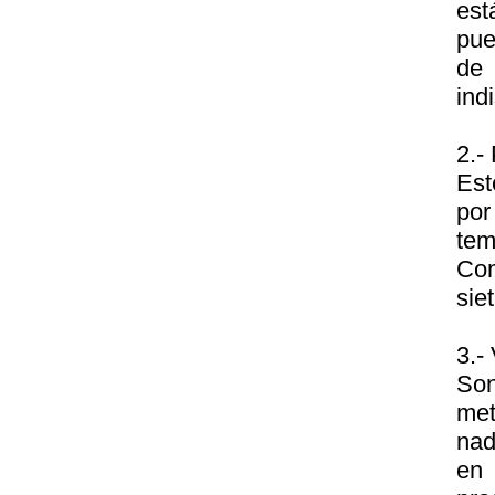
est
pue
de 
ind
2.-
Est
por
tem
Com
sie
3.-
Son
met
nad
en 