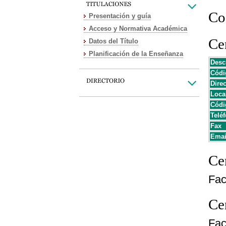
Co
Presentación y guía
Acceso y Normativa Académica
Cen
Datos del Título
Planificación de la Enseñanza
Desc
Códi
Dire
Loca
Códi
Teléf
Fax
Emai
Cen
Fac
Cen
Fac