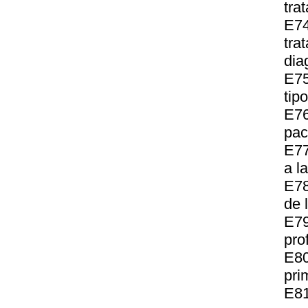
tra
E74
tra
dia
E75
tip
E76
pac
E77
a l
E78
de 
E79
pro
E8
pri
E81