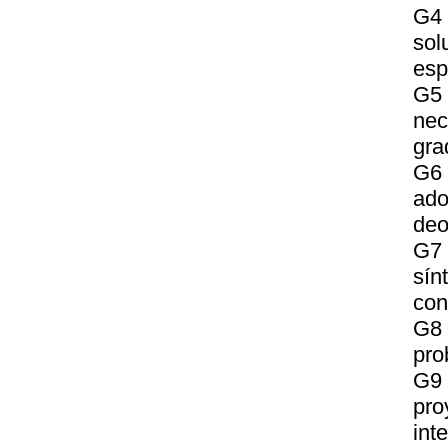
G4 
sol
esp
G5 
nec
gra
G6 
ado
deo
G7 
sí
con
G8
pro
G9 
pro
int