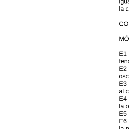
igu
la 
CO
MÓ
E1
fen
E2 
osc
E3 
al 
E4 
la 
E5 
E6 
la 