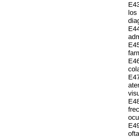
E43
los
dia
E4
adm
E45
far
E46
col
E47
ate
vis
E4
fre
ocu
E4
oft