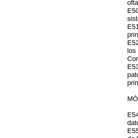
oft
E50
sis
E5
pri
E52
los
Con
E5
pat
pri
MÓ
E54
dat
E55