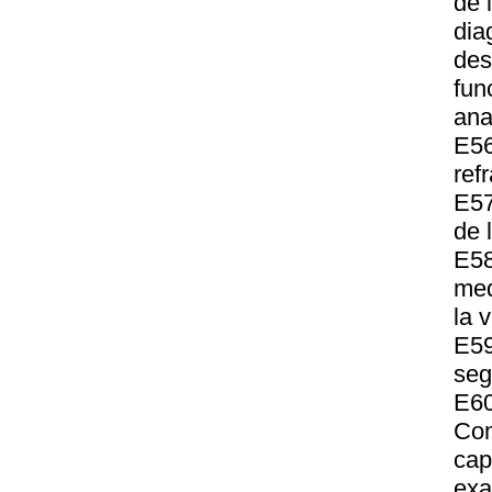
de 
dia
des
fun
ana
E56
ref
E57
de 
E58
med
la 
E59
seg
E60
Con
cap
exa