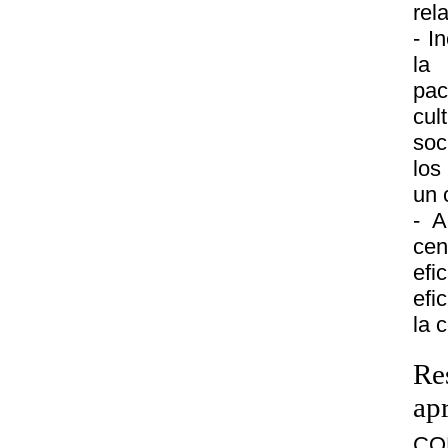
rel
- I
la 
pac
cul
soc
los
un 
- A
cen
efi
efi
la 
Re
ap
CO