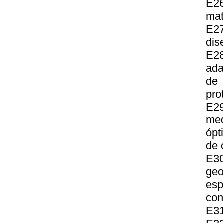
E26
mat
E27
dis
E28
ada
de 
pro
E29
med
ópt
de 
E3
ge
esp
con
E31