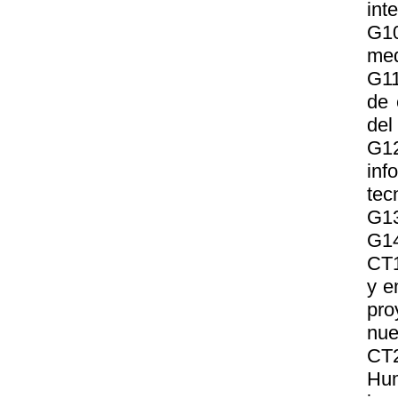
int
G10
med
G11
de 
del
G1
inf
tec
G13
G14
CT1
y e
pro
nue
CT2
Hum