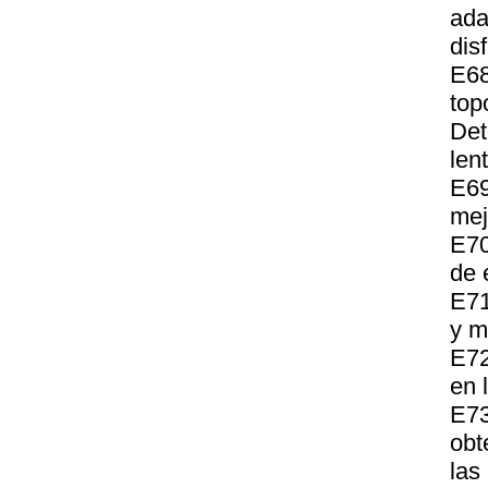
ad
dis
E68
top
Det
len
E69
mej
E70
de 
E71
y m
E72
en 
E73
obt
las