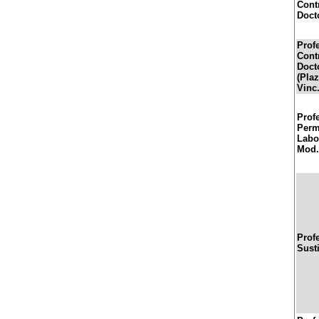
Cont
Doct
Prof
Cont
Doct
(Pla
Vinc.
Prof
Perm
Labor
Mod.
Prof
Sust