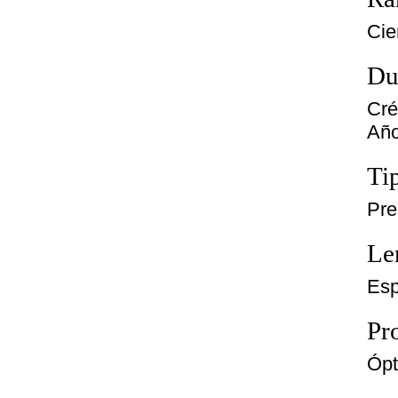
Cie
Du
Cré
Año
Ti
Pre
Le
Esp
Pro
Ópt