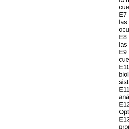
cue
E7 
las
ocu
E8 
las
E9 
cue
E10
bio
sis
E11
aná
E12
Opt
E1
pro