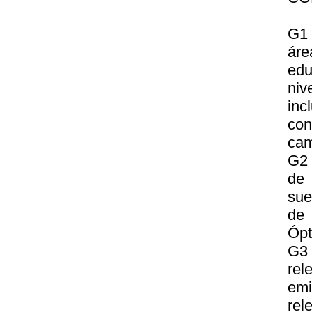
G1 
áre
edu
niv
in
con
cam
G2 
de 
sue
de 
Ópt
G3 
rel
emi
rel