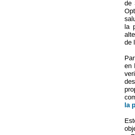
de 
Opt
sal
la 
alt
de 
Par
en 
ver
des
pro
com
la 
Est
obj