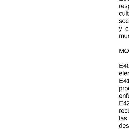
res
cu
soc
y c
mun
MO
E40
ele
E4
pr
enf
E42
rec
las
des