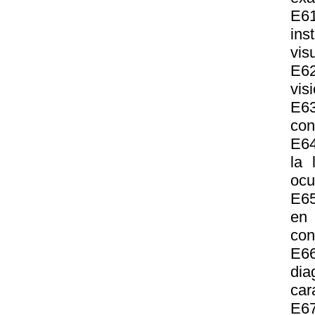
E6
ins
vis
E62
vis
E63
con
E64
la 
ocu
E65
en 
con
E6
di
car
E67