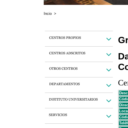
Incio
>
Gr
Da
C
Cen
Desc
Códi
Dire
Loca
Códi
Teléf