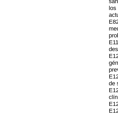
san
los
act
E8
me
pro
E1
des
E12
gén
pre
E12
de 
E12
clín
E12
E12