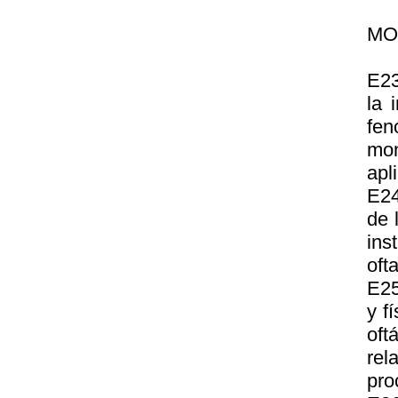
MO
E23
la 
fen
mon
apl
E24
de 
ins
oft
E25
y f
oft
rel
pro