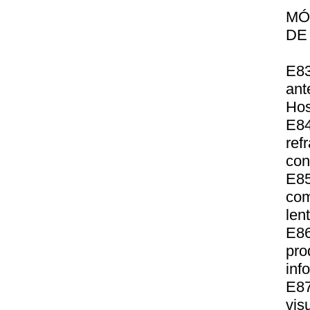
MÓ
DE
E83
ant
Hos
E84
ref
con
E85
com
len
E8
pro
inf
E87
vis