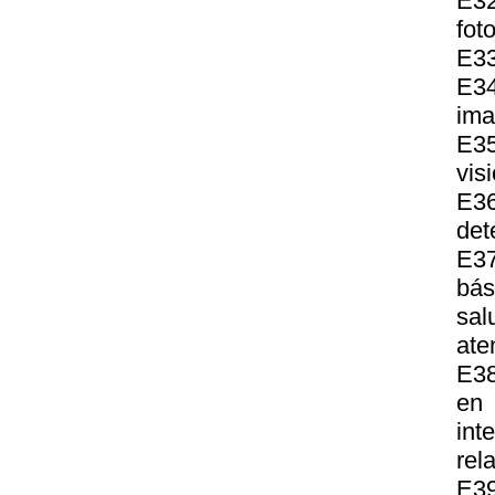
E32
fot
E33
E34
ima
E35
vis
E36
det
E37
bás
sal
ate
E38
en 
int
rel
E39