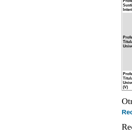
Prof
Sust
Inter
Prof
Titul
Univ
Prof
Titul
Univ
(V)
Ot
Re
Re