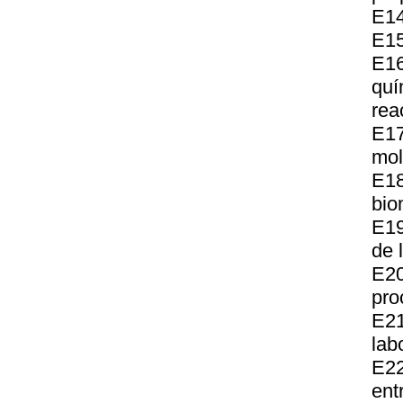
E14
E15
E16
quí
rea
E1
mol
E1
bio
E19
de 
E20
pro
E21
lab
E22
ent