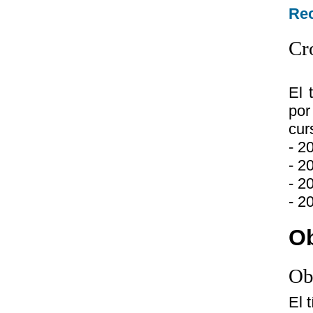
Rec
Cr
El 
por
cur
- 2
- 2
- 2
- 2
Ob
Ob
El 