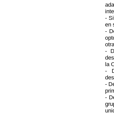
ada
inte
- S
en 
- D
opt
otr
- D
des
la 
- D
des
- D
pri
- D
gru
uni