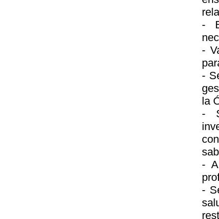
rel
- E
nec
- V
par
- S
ges
la 
- 
in
con
sab
- A
pro
- S
sal
res