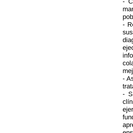
- C
man
pob
- R
sus
dia
eje
inf
col
mej
- A
tra
- S
clí
eje
fu
apr
ens