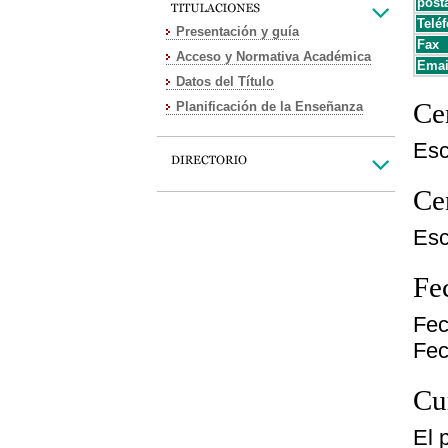
post
Teléf
Presentación y guía
Fax
Acceso y Normativa Académica
Emai
Datos del Título
Cen
Planificación de la Enseñanza
Esc
Cen
Esc
Fe
Fec
Fec
Cu
El 