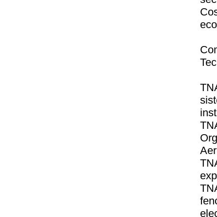
Cos
eco
Co
Tec
TN
si
ins
TNA
Or
Aer
TN
exp
TN
fen
ele