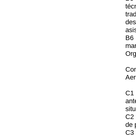
téc
tr
des
asi
B6 
ma
Org
Co
Aer
C1 
ant
sit
C2 
de 
C3 