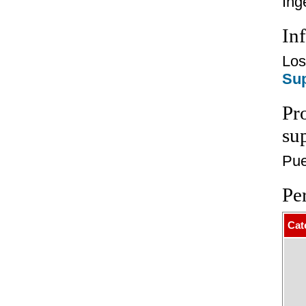
Ing
In
Los
Sup
Pr
su
Pue
Pe
Cat