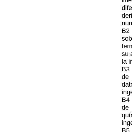
lin
dif
der
num
B2 
so
ter
su 
la 
B3 
de 
dat
ing
B4 
de 
quí
ing
B5 