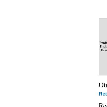
Prof
Titul
Univ
Ot
Re
Re