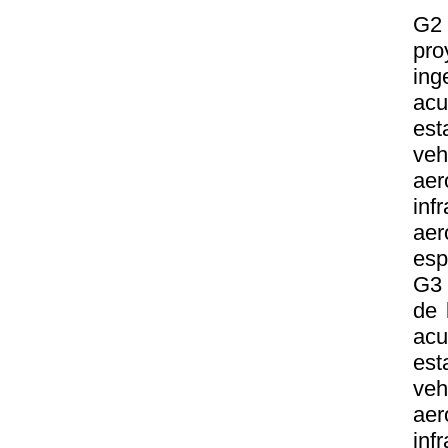
G2 
pro
ing
acu
est
veh
aer
inf
aer
esp
G3 
de 
acu
est
veh
aer
inf