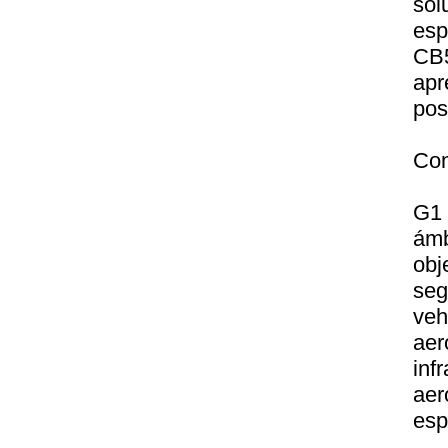
sol
esp
CB
ap
pos
Com
G1 
ámb
obj
seg
veh
aer
inf
aer
esp