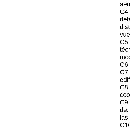
aér
C4
det
dis
vue
C5 
téc
mod
C6 
C7 
edi
C8 
coo
C9 
de:
las
C10