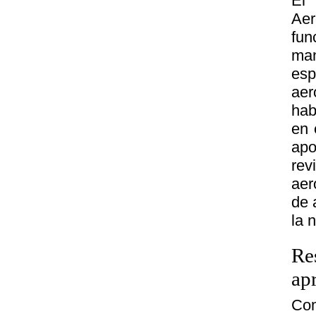
El 
Aer
fun
man
es
ae
hab
en 
apo
rev
aer
de 
la 
Re
ap
Com