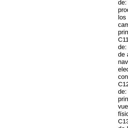
de:
pro
los
cam
pri
C11
de:
de 
nav
ele
con
C12
de:
pri
vue
fís
C13