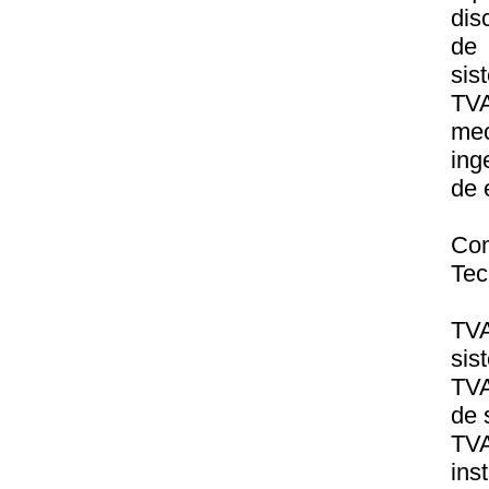
dis
de
sis
TV
me
ing
de 
Co
Tec
TV
sis
TVA
de 
TV
ins