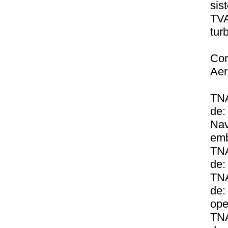
sis
TVA
tur
Com
Aer
TNA
de:
Nav
emb
TNA
de:
TNA
de:
ope
TNA