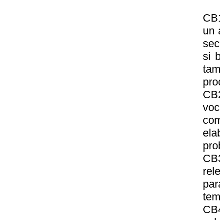
CB1
un 
sec
si 
tam
pro
CB2
vo
com
ela
pro
CB3
rel
par
tem
CB4