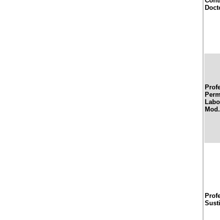
Cont
Doct
Prof
Perm
Labor
Mod.
Prof
Sust