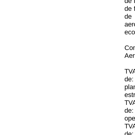
de 
de 
de
aer
eco
Com
Aer
TVA
de:
pla
est
TVA
de:
ope
TVA
de: