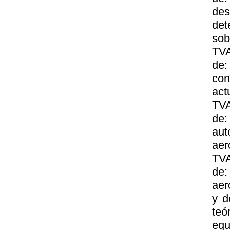
des
det
sob
TVA
de:
con
act
TVA
de:
aut
aer
TVA
de:
aer
y d
teó
equ