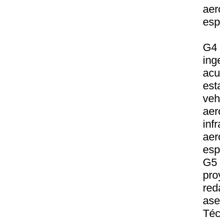
aer
esp
G4 
ing
acu
est
veh
aer
inf
aer
esp
G5
pro
re
ase
Téc