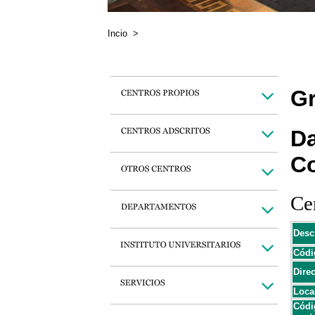
Incio
>
Gr
Da
C
Cen
Desc
Códi
Dire
Loca
Códi