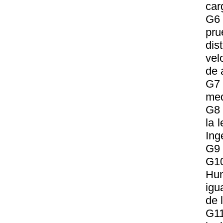
car
G6 
pr
dis
vel
de 
G7 
med
G8 
la 
Ing
G9 
G10
Hum
igu
de 
G11