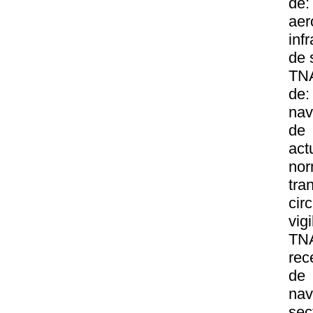
de
ae
inf
de 
TNA
de:
nav
de 
act
nor
tr
cir
vig
TN
rec
de 
nav
se