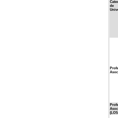
Cate
de
Univ
Prof
Asoc
Prof
Asoc
(LOS