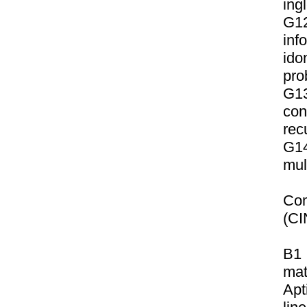
ing
G12
inf
ido
pro
G1
co
rec
G1
mul
Co
(CI
B1 
mat
Apt