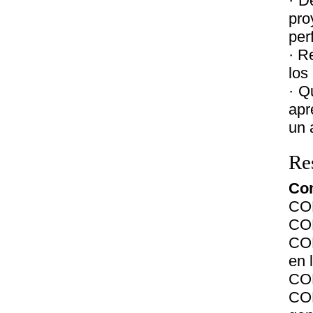
· D
pr
per
· R
los
· Q
apr
un 
Re
Co
COM
COM
COM
en 
COM
COM