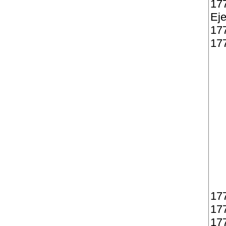
17
Ej
17
17
17
177
177