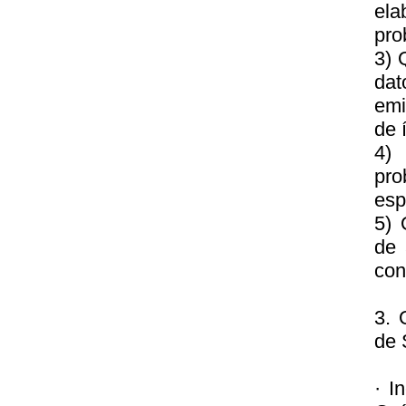
el
pro
3) 
dat
emi
de 
4) 
pro
esp
5) 
de 
con
3. 
de 
· I