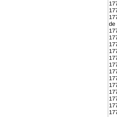
177
17
17
de 
17
177
177
177
17
17
17
177
177
177
17
177
177