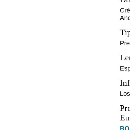
Cré
Año
Ti
Pre
Le
Esp
In
Los
Pr
Eur
BOE