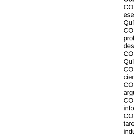
COM
ese
Quí
CO
pro
des
COM
Quí
COM
cien
COM
arg
CO
inf
COM
tar
ind