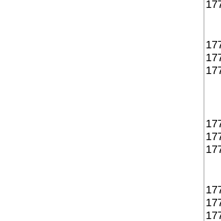
17
177
177
177
177
177
177
177
177
177