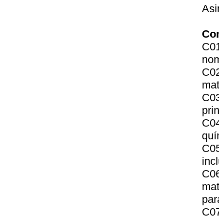
Asi
Co
C01
nom
C0
mat
C03
pri
C04
quí
C05
inc
C06
mat
par
C07