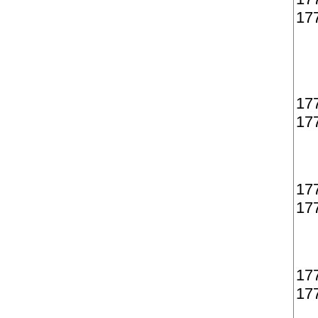
177
177
177
177
177
177
177