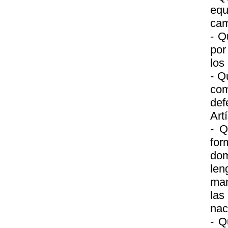
equ
ca
- Q
por
los
- Q
com
def
Artí
- Q
for
dom
len
man
las
nac
- Q