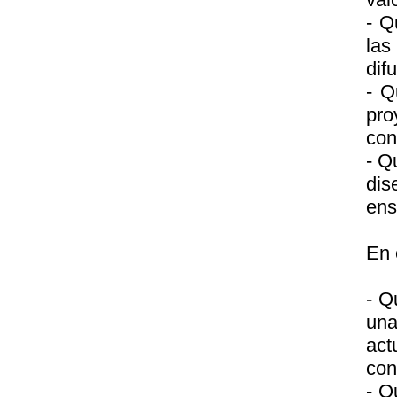
- Q
las
dif
- Q
pro
con
- Q
dis
ens
En 
- Q
una
ac
con
- Q