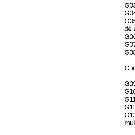
G03
G04
G05
de 
G06
G07
G08
Com
G09
G10
G11
G12
G1
mul