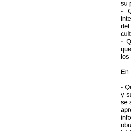
su 
- 
int
del
cul
- Q
que
los
En 
- Q
y s
se 
apr
inf
ob