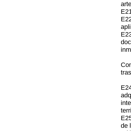
arte
E21
E22
apl
E2
doc
inm
Com
tra
E2
adq
int
terr
E25
de 