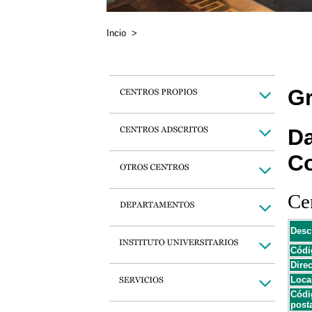
Incio
>
Gr
Da
C
Cen
Desc
Códi
Dire
Loca
Códi
post