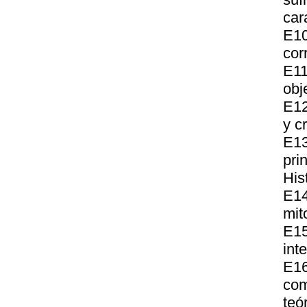
car
E1
cor
E11
obje
E12
y c
E13
pri
His
E1
mit
E15
int
E1
com
teó