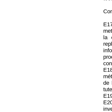
Com
E17
met
la 
re
inf
pro
con
E18
mét
de 
tut
E19
E20
inv