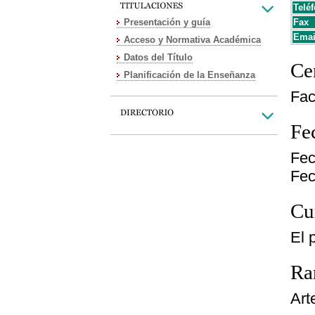
Teléf
Presentación y guía
Fax
Emai
Acceso y Normativa Académica
Datos del Título
Cen
Planificación de la Enseñanza
Fac
Fe
Fec
Fec
Cu
El 
Ra
Art