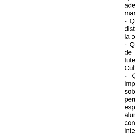
ad
man
- Q
dis
la 
- Q
de 
tut
Cul
- 
imp
sob
pe
esp
alu
co
int