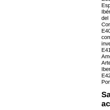
Esp
Ibé
de
Con
E40
com
inv
E41
Amé
Ar
Ibe
E42
Por
Sa
a