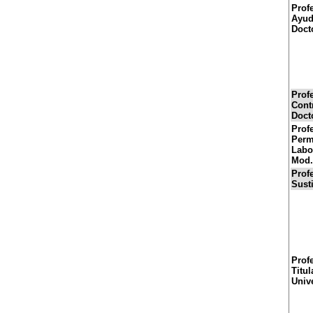
Prof
Ayud
Doct
Prof
Cont
Doct
Prof
Perm
Labor
Mod.
Prof
Sust
Prof
Titul
Univ