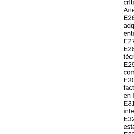
crí
Art
E2
adq
ent
E27
E28
téc
E2
com
E30
fac
en 
E31
int
E32
est