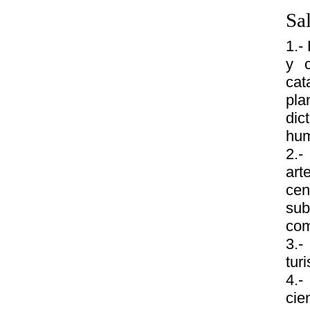
Sa
1.-
y c
ca
pla
dic
hu
2.-
art
cen
sub
com
3.-
tur
4.-
cie