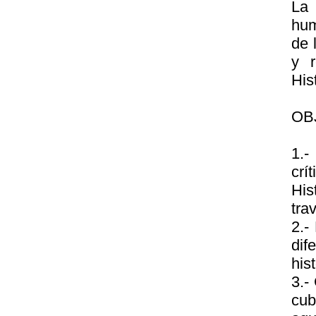
La 
hum
de 
y r
His
OB
1.-
crí
His
tra
2.-
dif
his
3.-
cub