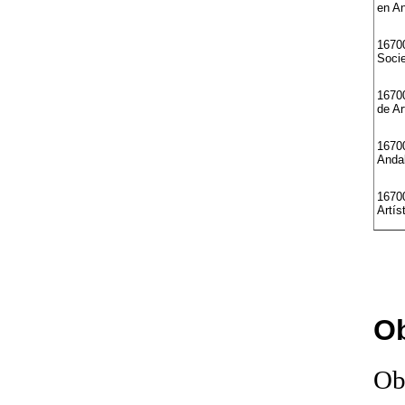
en A
16700
Soci
16700
de Ar
16700
Anda
1670
Artís
Ob
Ob