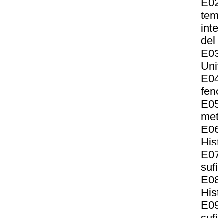
E02
tem
int
del
E03
Uni
E04
fen
E0
met
E0
His
E0
suf
E08
His
E0
suf