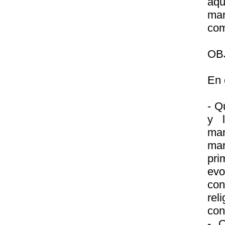
aqu
man
com
OB
En 
- Q
y l
man
mar
pri
evo
con
re
con
- Q