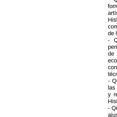
for
art
His
com
de 
- Q
pen
de 
eco
con
téc
- Q
las
y r
His
- Q
aju