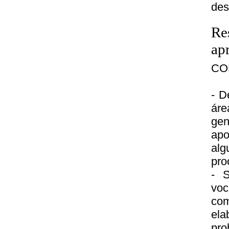
des
Re
ap
CO
- D
áre
gen
apo
al
pro
- S
voc
com
ela
pro