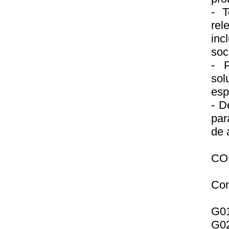
- T
rel
inc
soci
- P
sol
esp
- D
par
de 
CO
Com
G01
G02