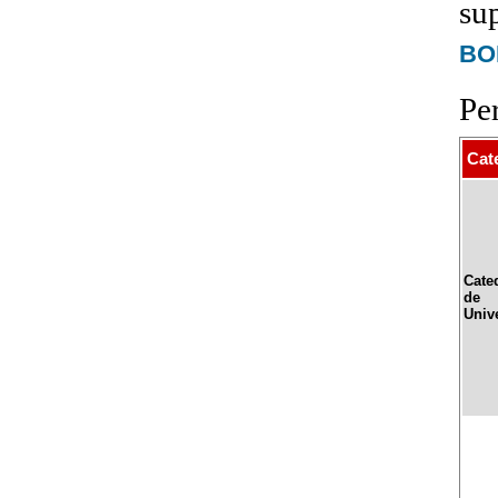
su
BOE
Pe
Cat
Cate
de
Univ