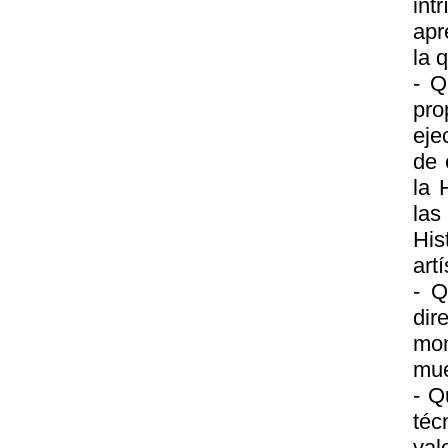
int
apr
la 
- Q
pro
eje
de 
la 
las
His
artí
- Q
dir
mon
mue
- Q
téc
val