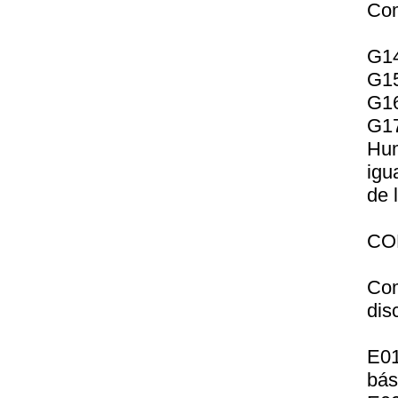
Com
G14
G15
G16
G17
Hum
igu
de 
CO
Com
disc
E01
bás