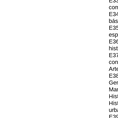
E3
com
E34
bás
E35
esp
E36
his
E37
con
Art
E38
Gen
Man
His
His
urb
E39