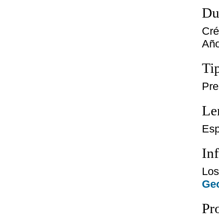
Du
Cré
Año
Ti
Pre
Le
Esp
In
Los
Geo
Pr