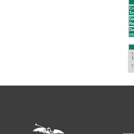
Cr
To
De
Re
De
co