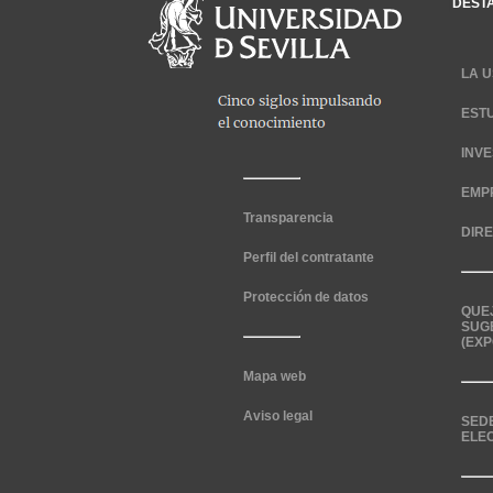
DEST
LA U
EST
INV
EMP
Transparencia
DIR
Perfil del contratante
Protección de datos
QUE
SUG
(EXP
Mapa web
Aviso legal
SED
ELE