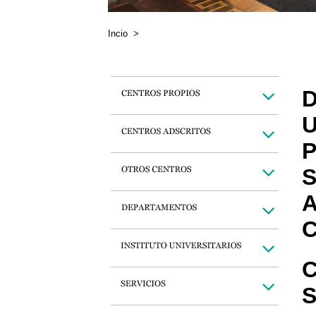
Incio
>
D
U
P
S
A
C
C
S