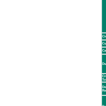
Ci
Cu
Ca
Du
Cr
To
De
Re