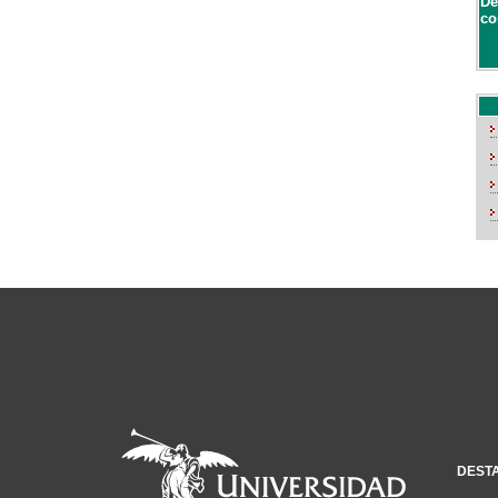
De
co
DEST