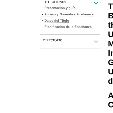
T
Presentación y guía
B
Acceso y Normativa Académica
Datos del Título
t
Planificación de la Enseñanza
U
M
I
G
U
d
A
C