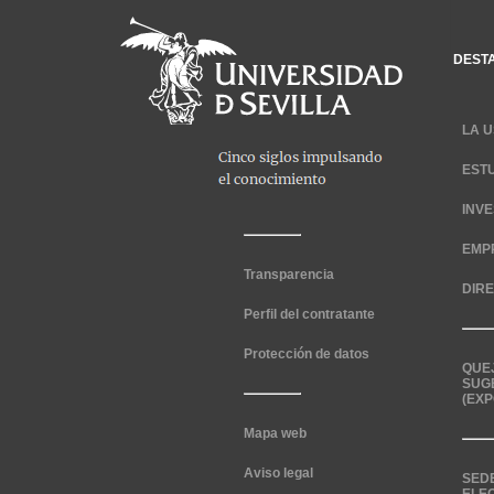
DEST
LA U
EST
INV
EMP
Transparencia
DIR
Perfil del contratante
Protección de datos
QUE
SUG
(EXP
Mapa web
Aviso legal
SED