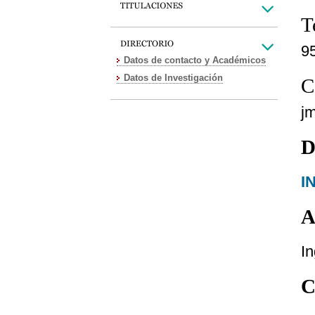
T
9
Datos de contacto y Académicos
Datos de Investigación
C
j
D
I
A
In
C