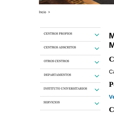
Incio
>
C
C
P
Ve
C