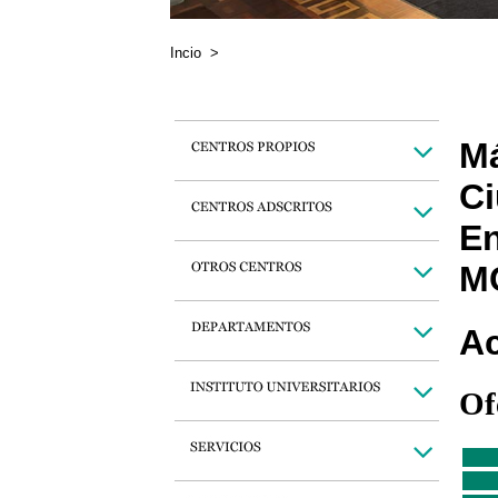
Incio
>
Má
Ci
En
MC
Ac
Of