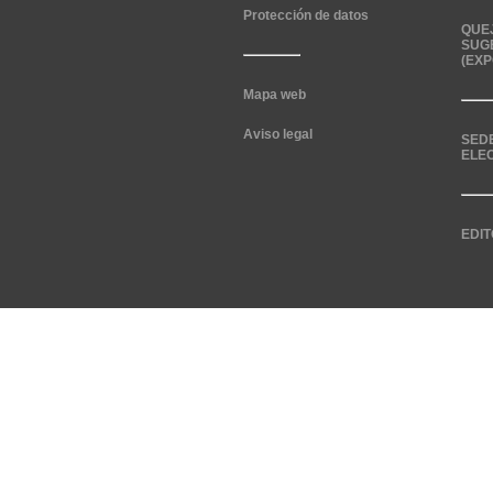
Protección de datos
QUE
SUG
(EXP
Mapa web
Aviso legal
SED
ELE
EDIT