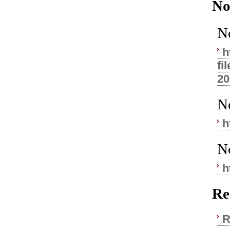
No
N
h
f
20
N
h
N
h
Re
R