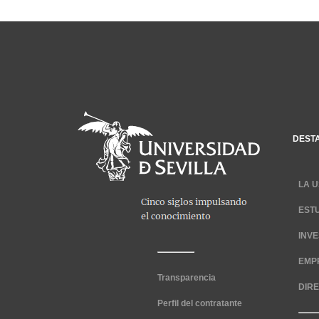
DEST
LA U
EST
INV
EMP
Transparencia
DIR
Perfil del contratante