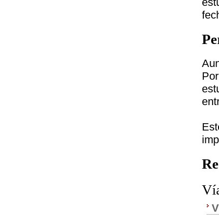
est
fec
Pe
Aun
Por
est
ent
Est
imp
Re
Ví
V