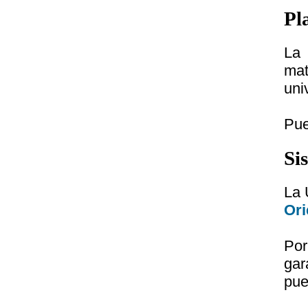
Pl
La 
mat
uni
Pue
Si
La 
Ori
Por
gar
pue