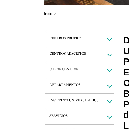
Incio
>
D
U
P
E
O
B
P
d
L