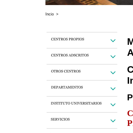
Incio
>
M
A
C
I
P
C
P