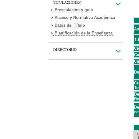
Presentación y guía
Acceso y Normativa Académica
Datos del Título
As
Planificación de la Enseñanza
Ti
Ci
Cu
Ca
Du
Cr
To
De
Re
De
co