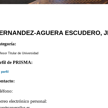
ERNANDEZ-AGUERA ESCUDERO, J
tegoría:
fesor Titular de Universidad
rfil de PRISMA:
 perfil
ntacto:
léfono:
rreo electrónico personal:
rnandezaguera@us.es