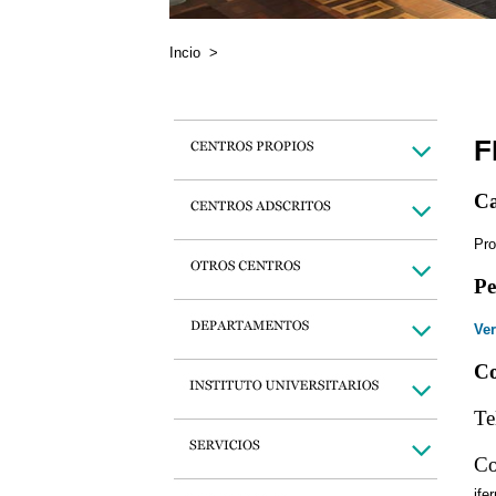
Incio
>
F
Ca
Pro
Pe
Ver
Co
Te
Co
jfe