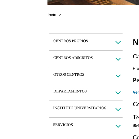
Incio
>
N
Ca
Pro
Pe
Ver
Co
Te
95
Co