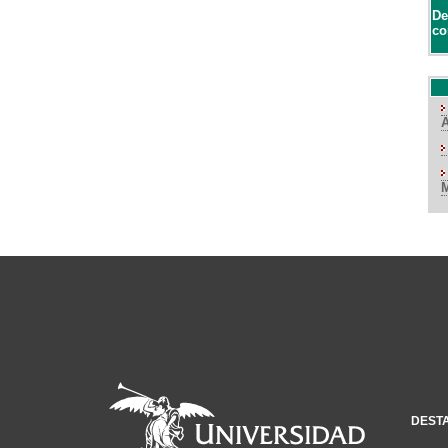
De
co
DEST