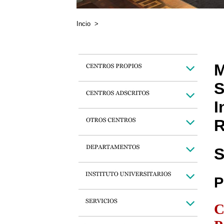
Incio
>
M
S
I
R
S
P
C