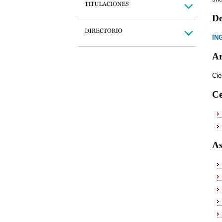
De
IN
Ar
Cie
Ce
As