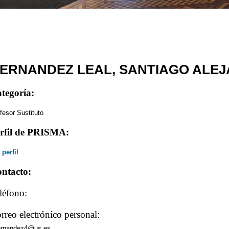
ERNANDEZ LEAL, SANTIAGO ALE
tegoría:
fesor Sustituto
rfil de PRISMA:
 perfil
ntacto:
léfono:
rreo electrónico personal:
ernandez4@us.es