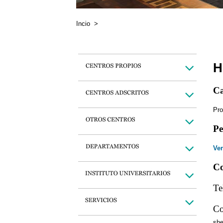
Incio
>
H
Ca
Pro
Pe
Ver
Co
Te
Co
sh