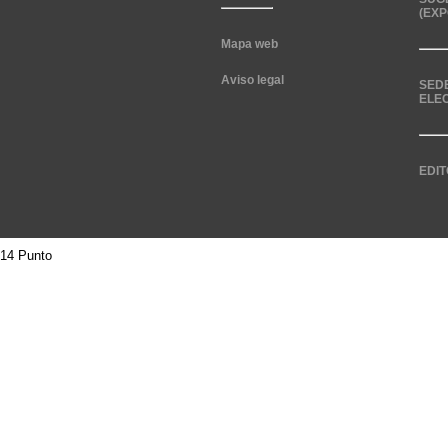
(EXP
Mapa web
Aviso legal
SED
ELE
EDIT
14 Punto