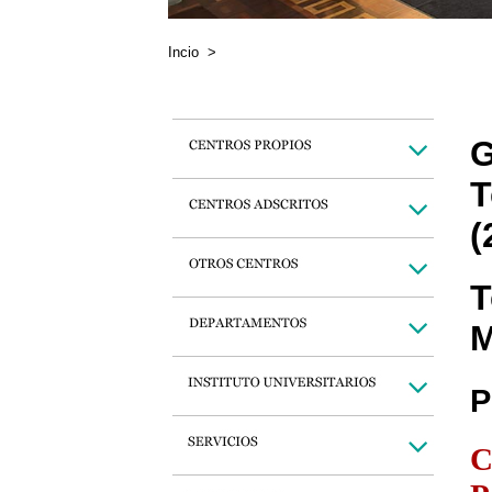
Incio
>
G
T
(
T
M
P
C