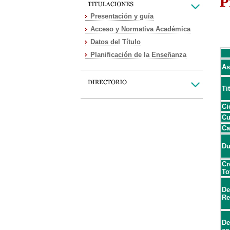
P
Presentación y guía
Acceso y Normativa Académica
Datos del Título
Planificación de la Enseñanza
As
Ti
Ci
Cu
Ca
Du
Cr
To
De
Re
De