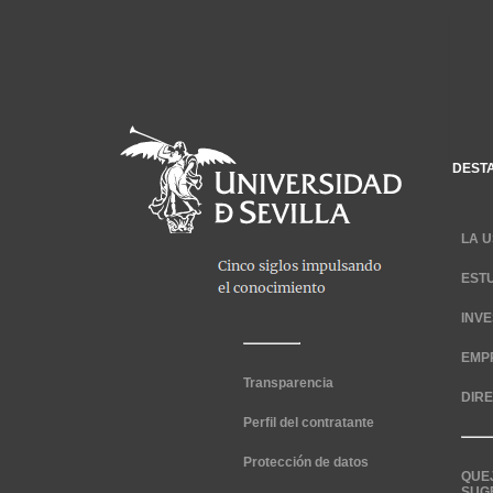
DEST
LA U
EST
INV
EMP
Transparencia
DIR
Perfil del contratante
Protección de datos
QUE
SUG