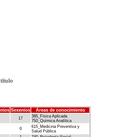
título
nios
Sexenios
Áreas de conocimiento
385_Física Aplicada
17
750_Química Analítica
615_Medicina Preventiva y
0
Salud Pública
1
740_Psicología Social