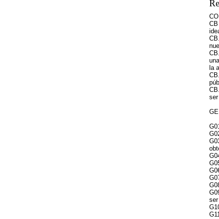
Re
CO
CB 
ide
CB.
nue
CB.
una
la 
CB.
púb
CB.
ser
GE
G01
G02
G03
obt
G04
G05
G06
G07
G08
G09
ser
G10
G11