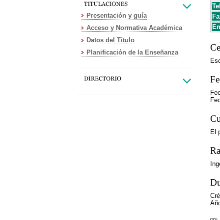
Te
Presentación y guía
Fa
Em
Acceso y Normativa Académica
Datos del Título
Ce
Planificación de la Enseñanza
Esc
Fe
Fec
Fec
Cu
El 
Ra
Ing
Du
Cré
Año