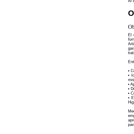
Al 
O
Ob
El 
for
Art
gar
tra
Ent
• C
• I
mis
• A
• D
• C
• E
Hig
Med
emp
apr
par