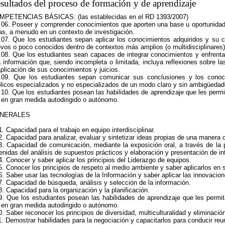
sultados del proceso de formación y de aprendizaje
MPETENCIAS BÁSICAS: (las establecidas en el RD 1393/2007)
06. Poseer y comprender conocimientos que aporten una base u oportunidad de
as, a menudo en un contexto de investigación.
07. Que los estudiantes sepan aplicar los conocimientos adquiridos y su 
vos o poco conocidos dentro de contextos más amplios (o multidisciplinares)
08. Que los estudiantes sean capaces de integrar conocimientos y enfrentars
 información que, siendo incompleta o limitada, incluya reflexiones sobre la
aplicación de sus conocimientos y juicios.
09. Que los estudiantes sepan comunicar sus conclusiones y los conoc
licos especializados y no especializados de un modo claro y sin ambigüedad
10. Que los estudiantes posean las habilidades de aprendizaje que les perm
 en gran medida autodirigido o autónomo.
NERALES
. Capacidad para el trabajo en equipo interdisciplinar.
. Capacidad para analizar, evaluar y sintetizar ideas propias de una manera c
. Capacidad de comunicación, mediante la exposición oral, a través de la p
enidas del análisis de supuestos prácticos y elaboración y presentación de i
. Conocer y saber aplicar los principios del Liderazgo de equipos.
. Conocer los principios de respeto al medio ambiente y saber aplicarlos en s
. Saber usar las tecnologías de la Información y saber aplicar las innovacio
. Capacidad de búsqueda, análisis y selección de la información.
. Capacidad para la organización y la planificación.
. Que los estudiantes posean las habilidades de aprendizaje que les permi
 en gran medida autodirigido o autónomo.
. Saber reconocer los principios de diversidad, multiculturalidad y eliminación
. Demostrar habilidades para la negociación y capacitarlos para conducir reu