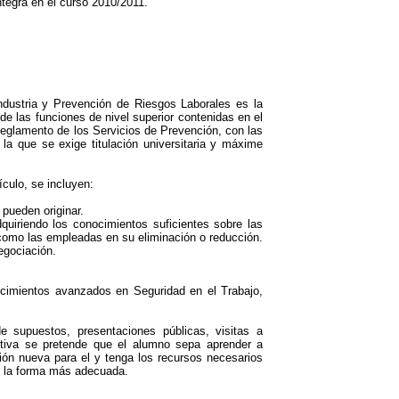
íntegra en el curso 2010/2011.
Industria y Prevención de Riesgos Laborales es la
de las funciones de nivel superior contenidas en el
Reglamento de los Servicios de Prevención, con las
 la que se exige titulación universitaria y máxime
ículo, se incluyen:
 pueden originar.
adquiriendo los conocimientos suficientes sobre las
, como las empleadas en su eliminación o reducción.
egociación.
onocimientos avanzados en Seguridad en el Trabajo,
e supuestos, presentaciones públicas, visitas a
nitiva se pretende que el alumno sepa aprender a
sión nueva para el y tenga los recursos necesarios
e la forma más adecuada.