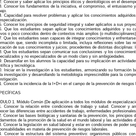
. Conocer y saber aplicar los principios éticos y deontológicos en el desemp
. Conocer los fundamentos de la iniciativa, el compromiso, el entusiasmo y
bajo.
. Capacidad para resolver problemas y aplicar los conocimientos adquirido
especialización.
. Conocer los principios de seguridad integral y saber aplicarlos a sus proyec
. Que los estudiantes sepan aplicar los conocimientos adquiridos y su c
vos o poco conocidos dentro de contextos más amplios (o multidisciplinares)
. Que los estudiantes sean capaces de integrar conocimientos y enfrentarse a
ormación que, siendo incompleta o limitada, incluya reflexiones sobre las r
icación de sus conocimientos y juicios; procedentes de distintas disciplinas: l
. Que los estudiantes sepan comunicar sus conclusiones -y los conocimiento
ecializados y no especializados de un modo claro y sin ambigüedades.
. Desarrollar en los alumnos la capacidad para su implicación en actividades
ntífica y tecnológica.
. Iniciar en la investigación a los estudiantes, armonizando su formación 
la investigación y desarrollando la metodología imprescindible para la comp
estigación.
. Conocer la incidencia de la I+D+i en el campo de la prevención de riesgos 
PECÍFICAS
ULO 1. Módulo Común (De aplicación a todos los módulos de especializaci
. Conocer la relación entre condiciones de trabajo y salud. Conocer y ana
ocer las diferencias entre accidentes de trabajo, enfermedades profesionales
. Conocer las bases biológicas y sanitarias de la prevención, los principios d
damentos de la promoción de la salud en el mundo laboral y las actividades de
. Conocer la legislación en salud laboral y estar en condiciones de poder se
ponsabilidades en materia de prevención de riesgos laborales.
. Conocer la estructura del sistema preventivo: organismos públicos c