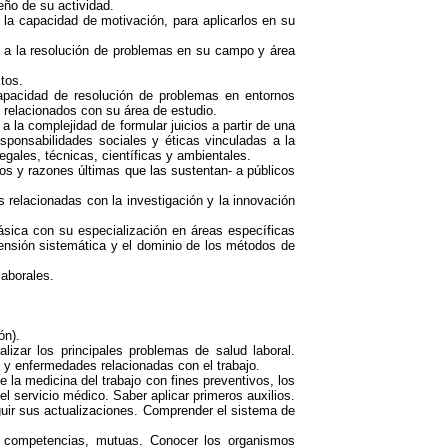
eño de su actividad.
 la capacidad de motivación, para aplicarlos en su
s a la resolución de problemas en su campo y área
tos.
apacidad de resolución de problemas en entornos
 relacionados con su área de estudio.
 la complejidad de formular juicios a partir de una
esponsabilidades sociales y éticas vinculadas a la
egales, técnicas, científicas y ambientales.
s y razones últimas que las sustentan- a públicos
 relacionadas con la investigación y la innovación
básica con su especialización en áreas específicas
rensión sistemática y el dominio de los métodos de
laborales.
ón).
lizar los principales problemas de salud laboral.
 y enfermedades relacionadas con el trabajo.
e la medicina del trabajo con fines preventivos, los
l servicio médico. Saber aplicar primeros auxilios.
guir sus actualizaciones. Comprender el sistema de
on competencias, mutuas. Conocer los organismos