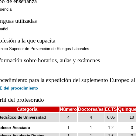
po de enseñanza
sencial
nguas utilizadas
pañol
ofesión a la que capacita
nico Superior de Prevención de Riesgos Laborales
formación sobre horarios, aulas y exámenes
ocedimiento para la expedición del suplemento Europeo al 
E del procedimiento
rfil del profesorado
Categoría
Número
Doctores/as
ECTS
Quinque
tedrático de Universidad
4
4
6.05
18
ofesor Asociado
1
1
1.2
0
ofesor Ayudante Doctor
1
1
1.5
0