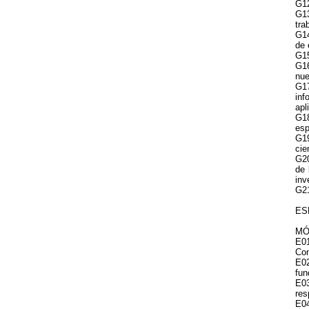
G12
G13
tra
G14
de 
G15
G16
nue
G17
inf
apl
G18
esp
G19
cie
G20
de 
inv
G21
ES
MÓD
E01
Con
E02
fun
E03
res
E04