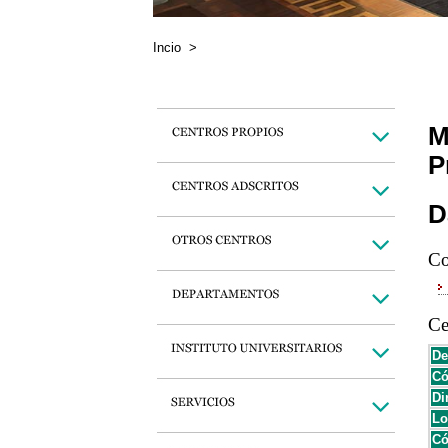
Incio
>
M
P
D
Co
Ce
De
Có
Di
Lo
Có