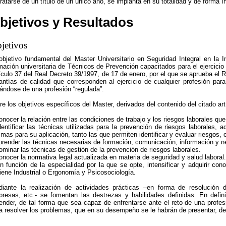
tratarse de un título de un único año, se implanta en su totalidad y de forma 
bjetivos y Resultados
jetivos
objetivo fundamental del Master Universitario en Seguridad Integral en la 
mación universitaria de Técnicos de Prevención capacitados para el ejercicio 
ículo 37 del Real Decreto 39/1997, de 17 de enero, por el que se aprueba el 
antías de calidad que corresponden al ejercicio de cualquier profesión para
tándose de una profesión “regulada”.
re los objetivos específicos del Master, derivados del contenido del citado art
onocer la relación entre las condiciones de trabajo y los riesgos laborales que
dentificar las técnicas utilizadas para la prevención de riesgos laborales, 
mas para su aplicación, tanto las que permiten identificar y evaluar riesgos
prender las técnicas necesarias de formación, comunicación, información y n
ominar las técnicas de gestión de la prevención de riesgos laborales.
onocer la normativa legal actualizada en materia de seguridad y salud laboral.
n función de la especialidad por la que se opte, intensificar y adquirir c
iene Industrial o Ergonomía y Psicosociología.
iante la realización de actividades prácticas –en forma de resolución d
resas, etc.- se fomentan las destrezas y habilidades definidas. En defi
ender, de tal forma que sea capaz de enfrentarse ante el reto de una profe
a resolver los problemas, que en su desempeño se le habrán de presentar, d