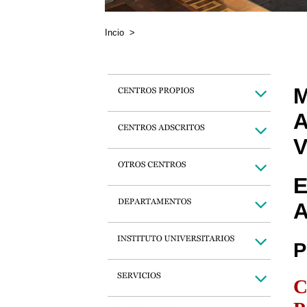
Incio
>
M
A
V
E
A
P
C