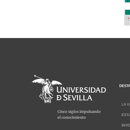
DEST
LA U
EST
INV