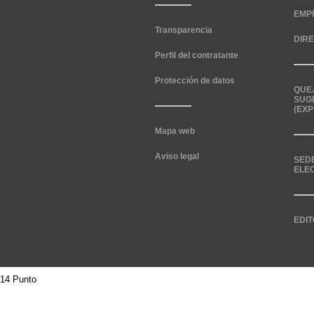
EMP
Transparencia
DIR
Perfil del contratante
Protección de datos
QUE
SUG
(EXP
Mapa web
Aviso legal
SED
ELE
EDIT
14 Punto