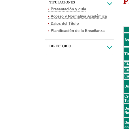
P
Presentación y guía
Acceso y Normativa Académica
Datos del Título
Planificación de la Enseñanza
As
Ti
Ci
Cu
Ca
Du
Cr
To
De
Re
De
co